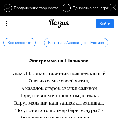
Продвижение творчества
Денежные вознагражден
Войти
Все классики
Все стихи Александра Пушкина
Эпиграмма на Шаликова
Князь Шаликов, газетчик наш печальный,
Элегию семье своей читал,
А казачок огарок свечки сальной
Перед певцом со трепетом держал.
Вдруг мальчик наш заплакал, запищал.
"Вот, вот с кого пример берите, дуры!" -