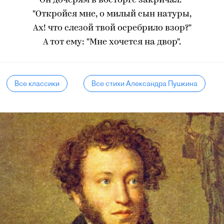
Он дочерям в восторге закричал.-
"Откройся мне, о милый сын натуры,
Ах! что слезой твой осребрило взор?"
А тот ему: "Мне хочется на двор".
Все классики
Все стихи Александра Пушкина