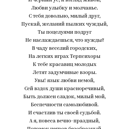
И черный ус, и взгляд живой,
Любви улыбку и молчанье.
С тебя довольно, милый друг,
Пускай, желаний пылких чуждый,
Ты поцелуями подруг
Не наслаждаешься, что нужды?
В чаду веселий городских,
На легких играх Терпсихоры
К тебе красавиц молодых
Летят задумчивые взоры.
Увы! язык любви немой,
Сей вздох души красноречивый,
Быть должен сладок, милый мой,
Беспечности самолюбивой.
И счастлив ты своей судьбой.
А я, повеса вечно-праздный,