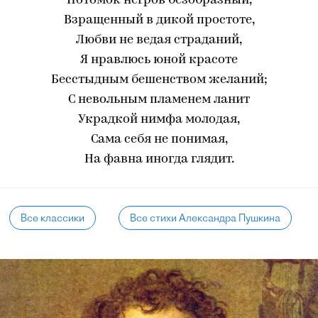
Потомок негров безобразный,
Взращенный в дикой простоте,
Любви не ведая страданий,
Я нравлюсь юной красоте
Бесстыдным бешенством желаний;
С невольным пламенем ланит
Украдкой нимфа молодая,
Сама себя не понимая,
На фавна иногда глядит.
Все классики
Все стихи Александра Пушкина