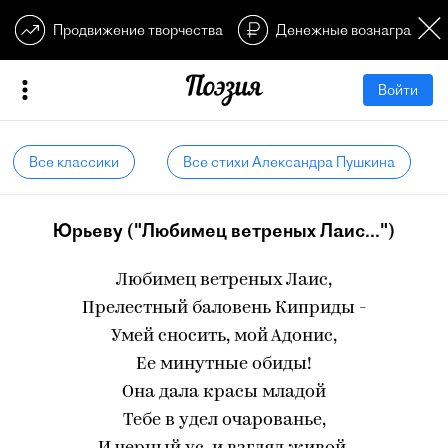
Продвижение творчества
Денежные вознагражден
Войти
Все классики
Все стихи Александра Пушкина
Юрьеву ("Любимец ветреных Лаис...")
Любимец ветреных Лаис,
Прелестный баловень Киприды -
Умей сносить, мой Адонис,
Ее минутные обиды!
Она дала красы младой
Тебе в удел очарованье,