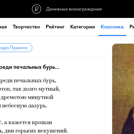
Денежные вознаграждения
ная
Творчество
Рейтинг
Категории
Классика
Р
андра Пушкина
еди печальных бурь...
реди печальных бурь,
оток, так долго мутный,
х дремотою минутной
 небесную лазурь.
.. а кажется прошли
, дни горьких искушений.