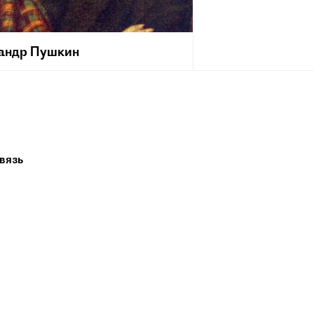
андр Пушкин
[6 июня] 1799, Москва — 29 января [10
 1837, Санкт-Петербург) — русский
аматург и прозаик, заложивший основы
 реалистического направления, критик
ик литературы, историк, публицист;
 самых авторитетных литературных
вязь
 первой трети XIX века.
 жизни Пушкина сложилась его
ия величайшего национального
о поэта. Пушкин рассматривается как
оложник современного русского
рного языка[~ 2].