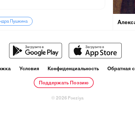
андра Пушкина
Алекс
(26 мая 
февраля]
поэт, др
русского
и теорет
один из
ржка
Условия
Конфиденциальность
Обратная с
деятелей
Ещё при
Поддержать Поэзию
репутац
русског
© 2026 Poeziya
основоп
литерату