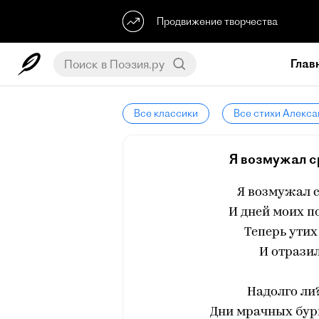
Продвижение творчества
Глав
Все классики
Все стихи Алекс
Я возмужал ср
Я возмужал с
И дней моих п
Теперь ути
И отразил
Надолго ли?
Дни мрачных бурь