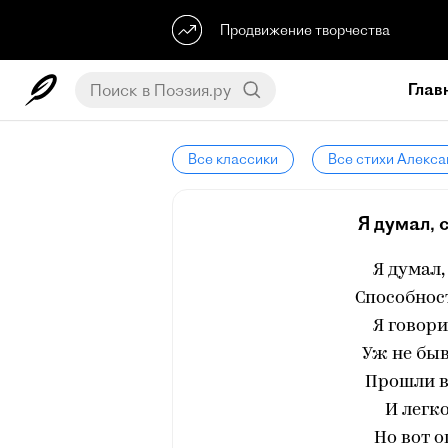
Продвижение творчества
Глав
Все классики
Все стихи Алекс
Я думал, 
Я думал,
Способност
Я говори
Уж не быв
Прошли во
И легк
Но вот о