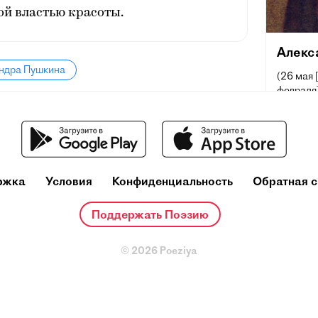
й властью красоты.
Алекс
андра Пушкина
(26 мая 
февраля]
поэт, др
русского
и теорет
один из
деятелей
ржка
Условия
Конфиденциальность
Обратная с
Ещё при
репутац
Поддержать Поэзию
русског
основоп
литерату
© 2026 Poeziya