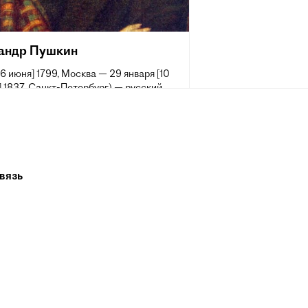
андр Пушкин
[6 июня] 1799, Москва — 29 января [10
 1837, Санкт-Петербург) — русский
аматург и прозаик, заложивший основы
 реалистического направления, критик
ик литературы, историк, публицист;
 самых авторитетных литературных
 первой трети XIX века.
вязь
 жизни Пушкина сложилась его
ия величайшего национального
о поэта. Пушкин рассматривается как
оложник современного русского
рного языка[~ 2].