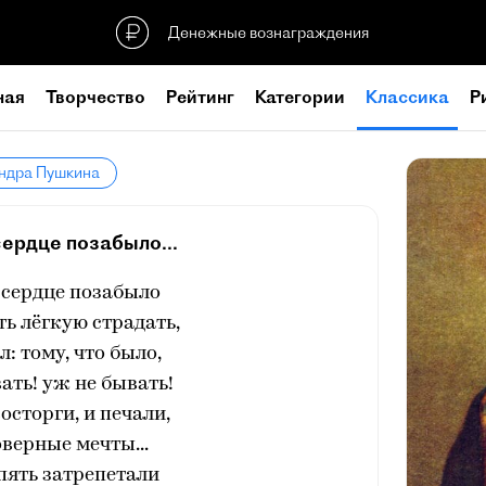
Денежные вознаграждения
ная
Творчество
Рейтинг
Категории
Классика
Р
андра Пушкина
сердце позабыло...
 сердце позабыло
ь лёгкую страдать,
л: тому, что было,
ать! уж не бывать!
сторги, и печали,
оверные мечты...
пять затрепетали