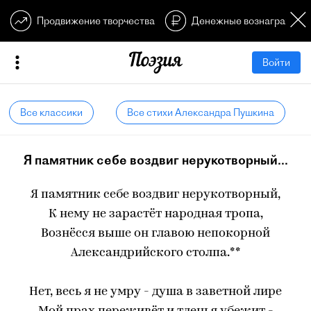
Продвижение творчества
Денежные вознагражден
Войти
Все классики
Все стихи Александра Пушкина
Я памятник себе воздвиг нерукотворный...
Я памятник себе воздвиг нерукотворный,
К нему не зарастёт народная тропа,
Вознёсся выше он главою непокорной
Александрийского столпа.**
Нет, весь я не умру - душа в заветной лире