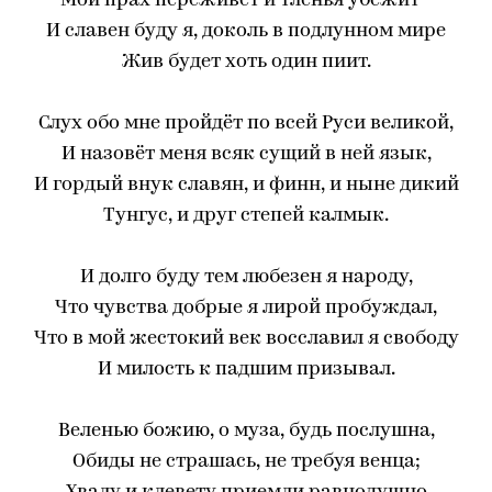
Мой прах переживёт и тлeнья убежит -
И славен буду я, доколь в подлунном мире
Жив будет хоть один пиит.
Слух обо мне пройдёт по всей Руси великой,
И назовёт меня всяк сущий в ней язык,
И гордый внук славян, и финн, и ныне дикий
Тунгус, и друг степей калмык.
И долго буду тем любезен я народу,
Что чувства добрые я лирой пробуждал,
Что в мой жестокий век восславил я свободу
И милость к падшим призывал.
Веленью божию, о муза, будь послушна,
Обиды не страшась, не требуя венца;