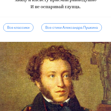
Хвалу и клевету приемли равнодушно
И не оспаривай глупца.
Все классики
Все стихи Александра Пушкина