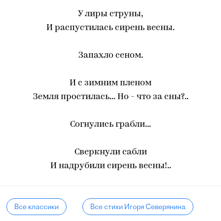
У лиры струны,
И распустилась сирень весны.
Запахло сеном.
И с зимним пленом
Земля простилась... Но - что за сны?..
Согнулись грабли...
Сверкнули сабли
И надрубили сирень весны!..
Все классики
Все стихи Игоря Северянина