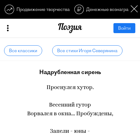
Продвижение творчества
Денежные вознагражден
Войти
Все классики
Все стихи Игоря Северянина
Надрубленная сирень
Проснулся хутор.
Весенний гутор
Ворвался в окна... Пробуждены,
Запели - юны -