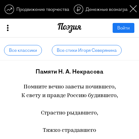
Продвижение творчества
Денежные вознагражден
Войти
Все классики
Все стихи Игоря Северянина
Памяти Н. А. Некрасова
Помните вечно заветы почившего,
К свету и правде Россию будившего,
Страстно рыдавшего,
Тяжко страдавшего