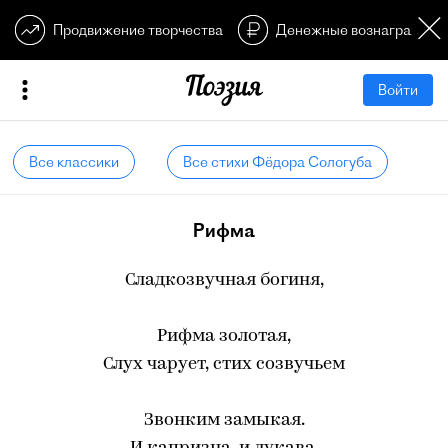
Продвижение творчества
Денежные вознагражден
Войти
Все классики
Все стихи Фёдора Сологуба
Рифма
Сладкозвучная богиня,
Рифма золотая,
Слух чарует, стих созвучьем
Звонким замыкая.