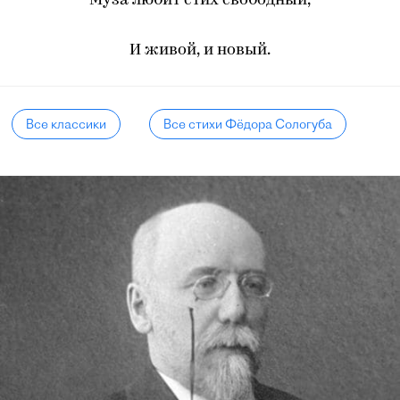
Муза любит стих свободный,
И живой, и новый.
Все классики
Все стихи Фёдора Сологуба