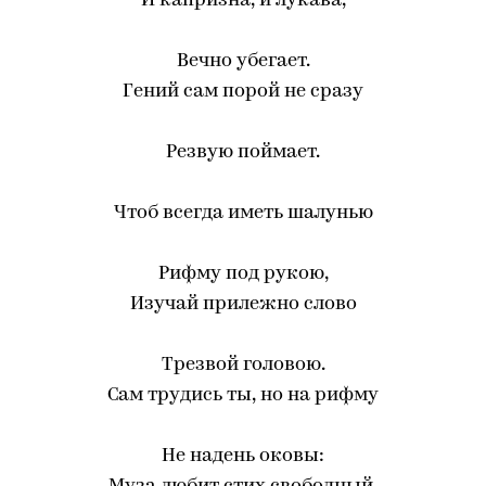
И капризна, и лукава,
Вечно убегает.
Гений сам порой не сразу
Резвую поймает.
Чтоб всегда иметь шалунью
Рифму под рукою,
Изучай прилежно слово
Трезвой головою.
Сам трудись ты, но на рифму
Не надень оковы: