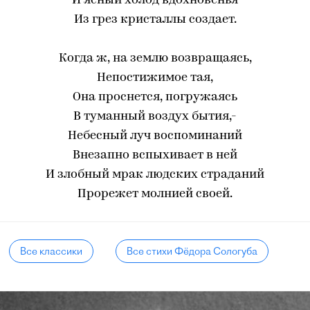
И ясный холод вдохновенья
Из грез кристаллы создает.
Когда ж, на землю возвращаясь,
Непостижимое тая,
Она проснется, погружаясь
В туманный воздух бытия,-
Небесный луч воспоминаний
Внезапно вспыхивает в ней
И злобный мрак людских страданий
Прорежет молнией своей.
Все классики
Все стихи Фёдора Сологуба