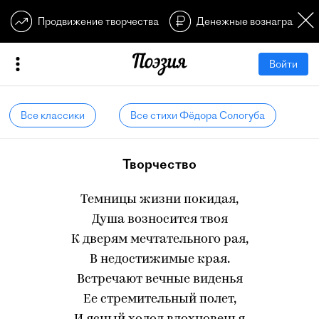
Продвижение творчества
Денежные вознагражден
Войти
Все классики
Все стихи Фёдора Сологуба
Творчество
Темницы жизни покидая,
Душа возносится твоя
К дверям мечтательного рая,
В недостижимые края.
Встречают вечные виденья
Ее стремительный полет,