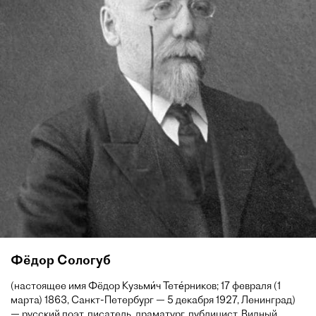
Фёдор Сологуб
(настоящее имя Фёдор Кузьми́ч Тете́рников; 17 февраля (1
марта) 1863, Санкт-Петербург — 5 декабря 1927, Ленинград)
— русский поэт, писатель, драматург, публицист. Видный