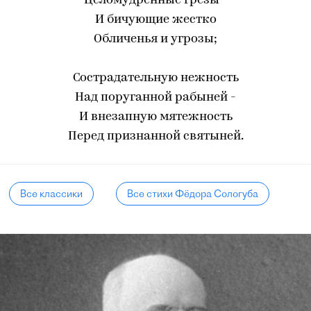
Целомудренные грезы -
И бичующие жестко
Обличенья и угрозы;
Сострадательную нежность
Над поруганной рабыней -
И внезапную мятежность
Перед признанной святыней.
Все классики
Все стихи Фёдора Сологуба