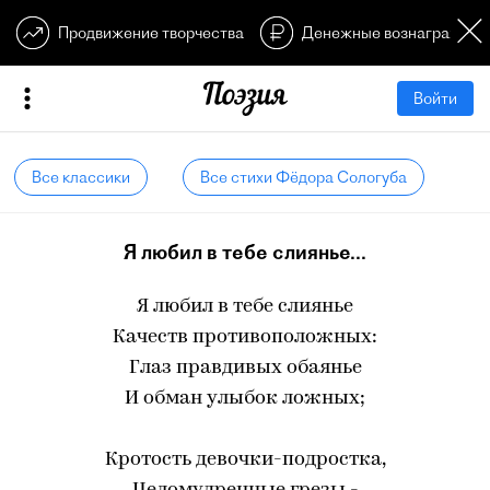
Продвижение творчества
Денежные вознагражден
Войти
Все классики
Все стихи Фёдора Сологуба
Я любил в тебе слиянье...
Я любил в тебе слиянье
Качеств противоположных:
Глаз правдивых обаянье
И обман улыбок ложных;
Кротость девочки-подростка,