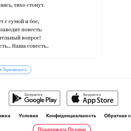
ясь, тихо стонут.
т с сумой и бос,
заводит повесть:
тельный вопрос!
ть... Наша совесть..
я Тарковского
ржка
Условия
Конфиденциальность
Обратная с
Поддержать Поэзию