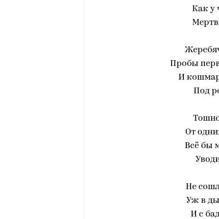
Как у 
Мертв
Жеребяч
Пробы перв
И кошма
Под р
Тошно
От одни
Всё бы 
Уводи
Не сошл
Уж в ды
И с ба