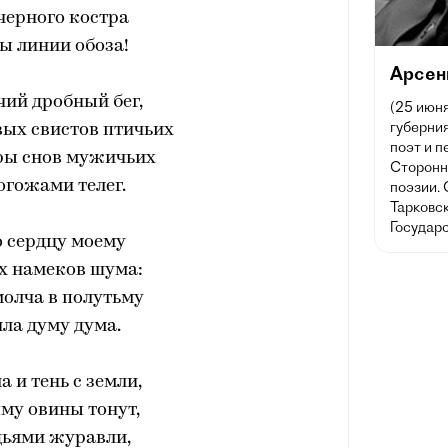
черного костра
ы линии обоза!
Арсен
ий дробный бег,
(25 июня
губерния
ых свистов птичьих
поэт и п
ры снов мужичьих
Сторонн
огожами телег.
поэзии.
Тарковс
Государ
 сердцу моему
х намеков шума:
молча в полутьму
ла думу дума.
а и тень с земли,
му овины тонут,
дьями журавли,