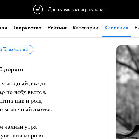
Денежные вознаграждения
ная
Творчество
Рейтинг
Категории
Классика
Р
я Тарковского
В дороге
 холодный дождь,
р по небу вьется,
пятна нив и рощ
к молочный льется.
м чаяньи утра
чувствии мороза