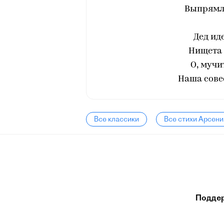
Выпрямля
Дед иде
Нищета 
О, мучи
Наша совес
Все классики
Все стихи Арсени
Подде