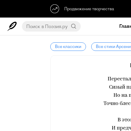
Продвижение творчества
Глав
Все классики
Все стихи Арсени
Перестал
Сизый па
Но на 
Точно блес
В это
И пред