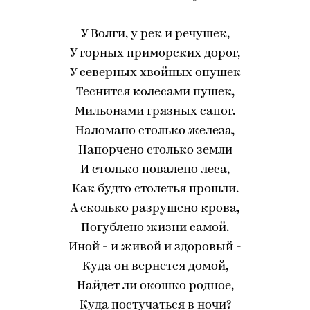
У Волги, у рек и речушек,
У горных приморских дорог,
У северных хвойных опушек
Теснится колесами пушек,
Мильонами грязных сапог.
Наломано столько железа,
Напорчено столько земли
И столько повалено леса,
Как будто столетья прошли.
А сколько разрушено крова,
Погублено жизни самой.
Иной - и живой и здоровый -
Куда он вернется домой,
Найдет ли окошко родное,
Куда постучаться в ночи?