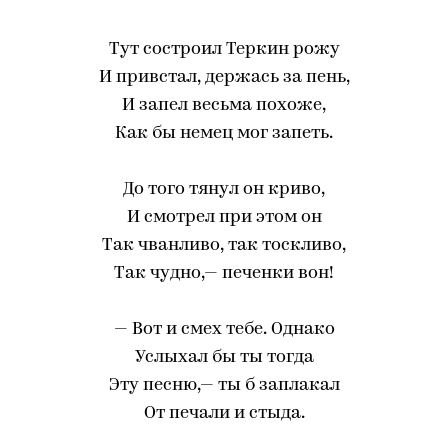
Тут состроил Теркин рожу
И привстал, держась за пень,
И запел весьма похоже,
Как бы немец мог запеть.
До того тянул он криво,
И смотрел при этом он
Так чванливо, так тоскливо,
Так чудно,— печенки вон!
— Вот и смех тебе. Однако
Услыхал бы ты тогда
Эту песню,— ты б заплакал
От печали и стыда.