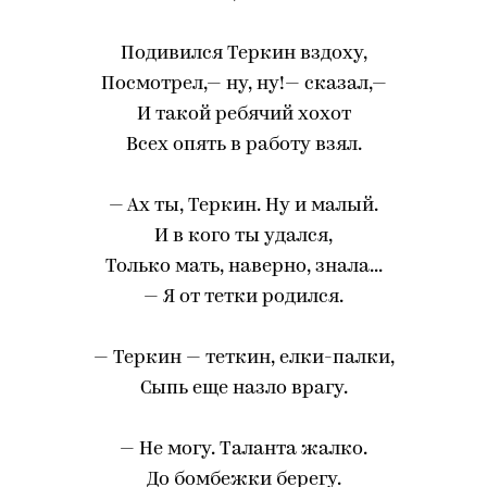
Подивился Теркин вздоху,
Посмотрел,— ну, ну!— сказал,—
И такой ребячий хохот
Всех опять в работу взял.
— Ах ты, Теркин. Ну и малый.
И в кого ты удался,
Только мать, наверно, знала...
— Я от тетки родился.
— Теркин — теткин, елки-палки,
Сыпь еще назло врагу.
— Не могу. Таланта жалко.
До бомбежки берегу.