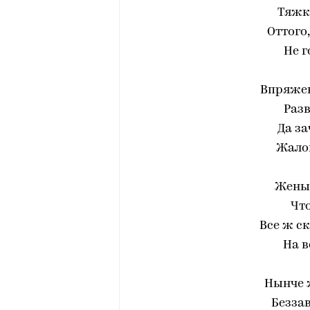
Тяжко
Оттого,
Не г
Впряжен
Разв
Да за
Жалов
Жены 
Что
Все ж ск
На в
Нынче 
Беззав