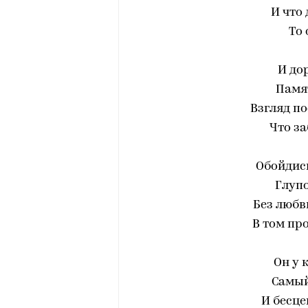
И что 
То 
И до
Памя
Взгляд по
Что за
Обойдись
Глупо
Без любви
В том пр
Он у 
Самый
И бесце