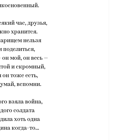
икосновенный.
сякий час, друзья,
жно хранится.
варищем нельзя
 поделиться,
 он мой, он весь —
ятой и скромный,
я он тоже есть,
умай, вспомни.
ого взяла война,
дого солдата
дила хоть одна
на когда-то...