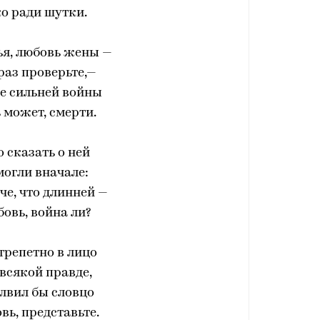
о ради шутки.
ья, любовь жены —
раз проверьте,—
е сильней войны
ь может, смерти.
о сказать о ней
могли вначале:
че, что длинней —
бовь, война ли?
стрепетно в лицо
всякой правде,
лвил бы словцо
вь, представьте.