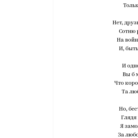
Тольк
Нет, друз
Сотню 
На войн
И, быт
И одн
Вы б 
Что коро
Та лю
Но, бе
Глядя 
Я замо
За любо