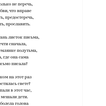
олько не перечь,
бви, что вправе
ь, предостеречь,
ть, прославить.
ань листок письма,
чти сначала,
емлянке полутьма,
, где она сама
исьмо писала?
ком на этот раз
стилась свете?
пали в этот час,
ь мешали дети.
 болела голова