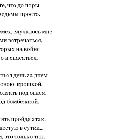
те, что до поры
ведьмы просто.
смех, случалось мне
ми встречаться,
торых на войне
о и спасаться.
ться день за днем
женою-крошкой,
олзать под огнем
од бомбежкой.
пять пройдя атак,
естую в сутки...
, это только так,