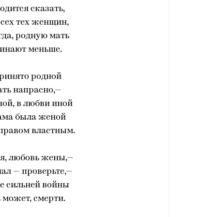
одится сказать,
всех тех женщин,
гда, родную мать
инают меньше.
принято родной
ать напрасно,—
ной, в любви иной
ама была женой
 правом властным.
ья, любовь жены,—
нал — проверьте,—
е сильней войны
ь может, смерти.