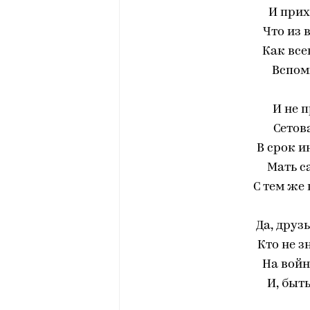
И прих
Что из 
Как все
Вспом
И не 
Сетов
В срок и
Мать с
С тем же
Да, друз
Кто не з
На войн
И, быт