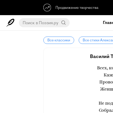
Продвижение творчества
Глав
Все классики
Все стихи Алекса
Василий Т
Всех, к
Каж
Прово
Женщи
Не под
Собрал