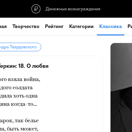
Денежные вознаграждения
ная
Творчество
Рейтинг
Категории
Классика
Р
ндра Твардовского
еркин: 18. О любви
ого взяла война,
дого солдата
дила хоть одна
на когда-то...
арок, так белье
а, быть может,