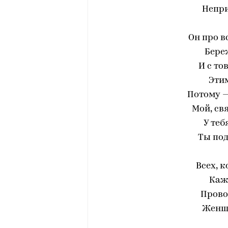
Непр
Он про в
Бере
И с то
Этим
Потому —
Мой, св
У теб
Ты под
Всех, к
Каж
Прово
Женщи