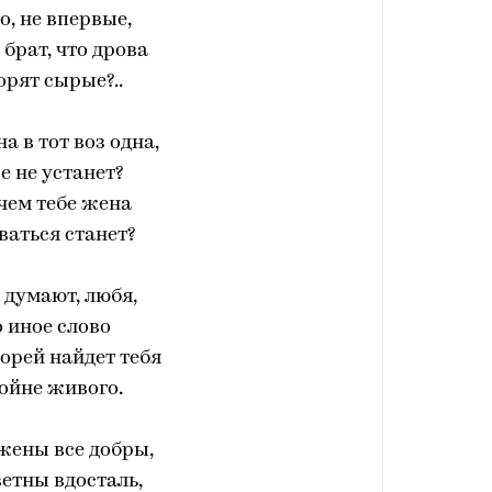
, не впервые,
 брат, что дрова
орят сырые?..
а в тот воз одна,
е не устанет?
чем тебе жена
аться станет?
думают, любя,
 иное слово
орей найдет тебя
ойне живого.
жены все добры,
етны вдосталь,