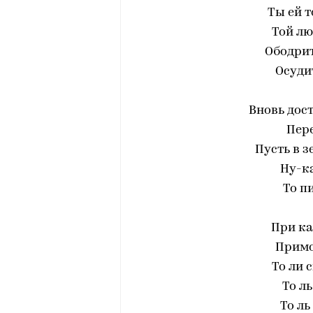
Ты ей т
Той лю
Ободрит
Осуди
Вновь дост
Пере
Пусть в з
Ну-ка
То п
При ка
Примо
То ли с
То л
То ль