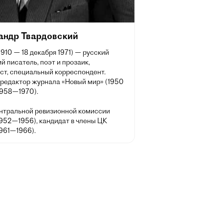
андр Твардовский
1910 — 18 декабря 1971) — русский
й писатель, поэт и прозаик,
ст, специальный корреспондент.
 редактор журнала «Новый мир» (1950
1958—1970).
нтральной ревизионной комиссии
952—1956), кандидат в члены ЦК
961—1966).