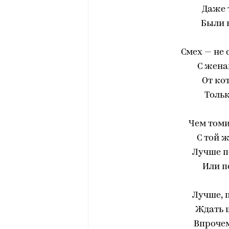
Даже 
Были 
Смех — не 
С жена
От ко
Тольк
Чем томи
С той 
Лучше п
Или п
Лучше, 
Ждать ш
Впрочем