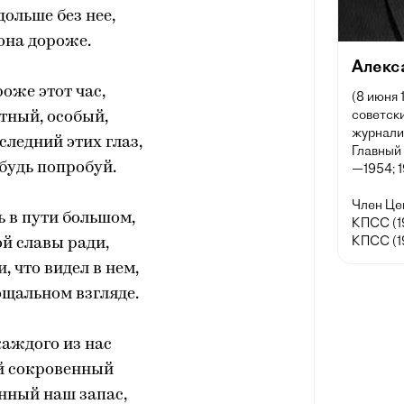
дольше без нее,
она дороже.
Алекс
роже этот час,
(8 июня 
советски
тный, особый,
журнали
следний этих глаз,
Главный
будь попробуй.
—1954; 
Член Це
 в пути большом,
КПСС (1
КПСС (1
й славы ради,
, что видел в нем,
ощальном взгляде.
каждого из нас
 сокровенный
нный наш запас,