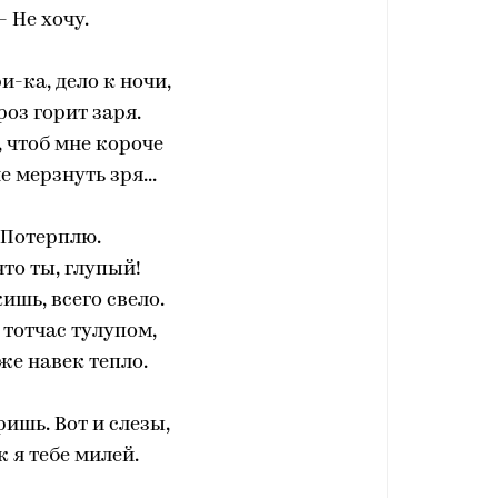
— Не хочу.
и-ка, дело к ночи,
роз горит заря.
, чтоб мне короче
е мерзнуть зря...
 Потерплю.
что ты, глупый!
ишь, всего свело.
я тотчас тулупом,
же навек тепло.
ришь. Вот и слезы,
ж я тебе милей.