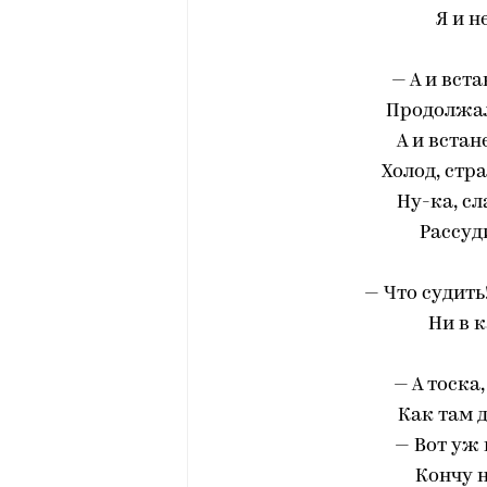
Я и н
— А и вст
Продолжал
А и встан
Холод, стра
Ну-ка, сл
Рассуд
— Что судить
Ни в 
— А тоска,
Как там д
— Вот уж
Кончу н