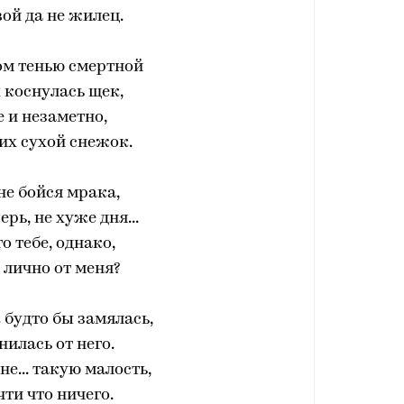
ой да не жилец.
м тенью смертной
 коснулась щек,
е и незаметно,
их сухой снежок.
не бойся мрака,
ерь, не хуже дня...
го тебе, однако,
лично от меня?
 будто бы замялась,
нилась от него.
е... такую малость,
чти что ничего.