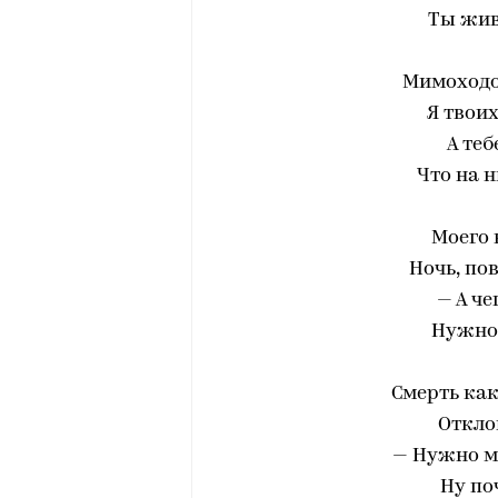
Ты жив
Мимоходо
Я твоих
А теб
Что на н
Моего 
Ночь, пов
— А че
Нужно 
Смерть как
Откло
— Нужно мн
Ну по