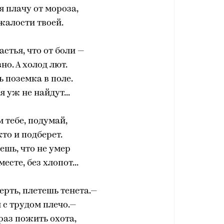
я плачу от мороза,
 жалости твоей.
астья, что от боли —
но. А холод лют.
ь поземка в поле.
я уж не найдут...
м тебе, подумай,
кто и подберет.
шь, что не умер
месте, без хлопот...
рть, плетешь тенета.—
 с трудом плечо.—
раз пожить охота,