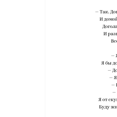
— Так. До
И домой
Догола
И раз
Вс
— 
Я бы д
— Д
— Я
— 
— 
Я от ску
Буду жи