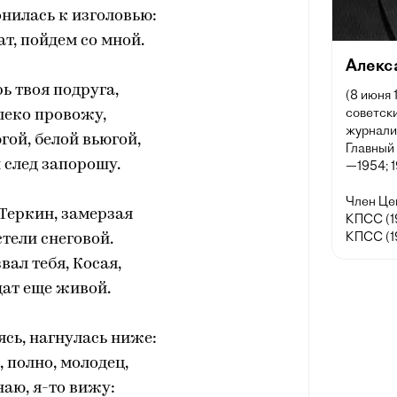
нилась к изголовью:
ат, пойдем со мной.
Алекс
рь твоя подруга,
(8 июня 
советски
леко провожу,
журнали
гой, белой вьюгой,
Главный
 след запорошу.
—1954; 
Член Це
Теркин, замерзая
КПСС (1
КПСС (1
стели снеговой.
звал тебя, Косая,
дат еще живой.
ясь, нагнулась ниже:
, полно, молодец,
наю, я-то вижу: