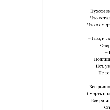
Нужен зн
Что уста
Что о смер
— Сам, вы
Смер
— 
Подпиши
— Нет, у
— Не то
Все равно
Смерть под
Все равн
Ст