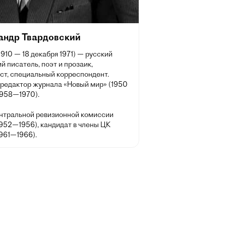
андр Твардовский
1910 — 18 декабря 1971) — русский
й писатель, поэт и прозаик,
ст, специальный корреспондент.
 редактор журнала «Новый мир» (1950
1958—1970).
нтральной ревизионной комиссии
952—1956), кандидат в члены ЦК
961—1966).