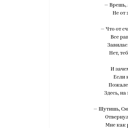
— Врешь, 
Не от
— Что от сч
Все рав
Завилас
Нет, теб
И заче
Если 
Пожалее
Здесь, на 
— Шутишь, Сме
Отвернул
Мне как 