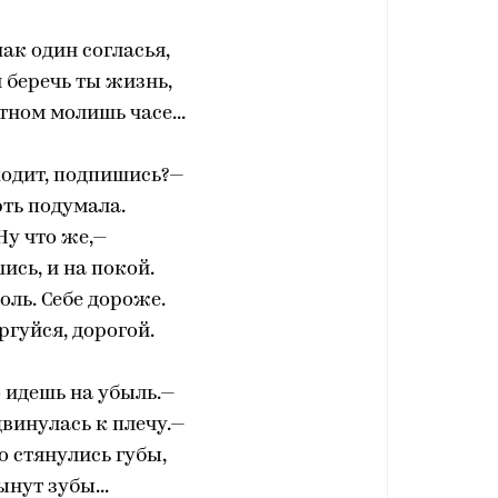
ак один согласья,
л беречь ты жизнь,
тном молишь часе...
ходит, подпишись?—
ть подумала.
Ну что же,—
сь, и на покой.
воль. Себе дороже.
ргуйся, дорогой.
 идешь на убыль.—
винулась к плечу.—
о стянулись губы,
ынут зубы...