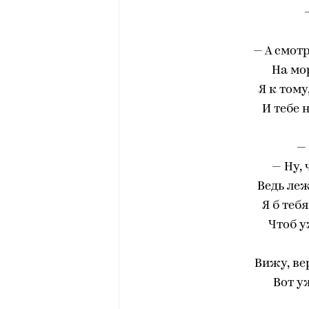
— А смотр
На мо
Я к тому
И тебе н
—
— Ну, 
Ведь леж
Я б теб
Чтоб у
Вижу, ве
Вот у