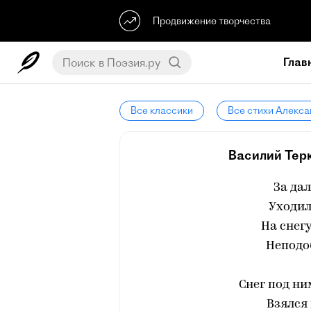
Продвижение творчества
Глав
Все классики
Все стихи Алекса
Василий Терк
За да
Уходил
На снег
Неподо
Снег под ни
Взялся 