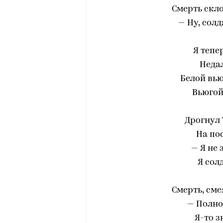
Смерть скло
— Ну, солд
Я тепе
Неда
Белой вью
Вьюгой
Дрогнул 
На по
— Я не 
Я сол
Смерть, сме
— Полно
Я-то з