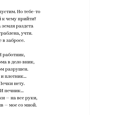
пустим. Но тебе-то
 к чему прийти?
 земля раздета
граблена, учти.
е в забросе.
Я работник,
ома в дело вник,
ом разрушен.
 и плотник...
Печки нету.
И печник...
ки — на все руки,
в — мое со мной.