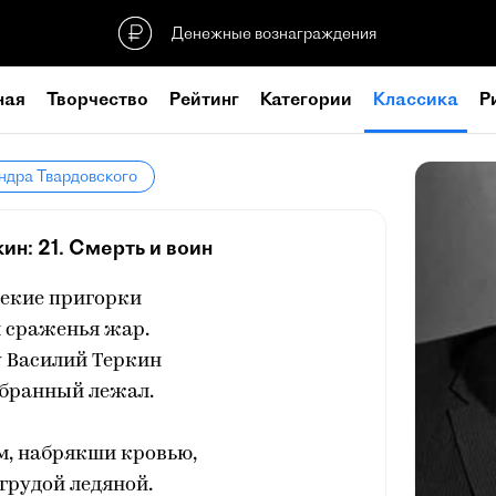
Денежные вознаграждения
ная
Творчество
Рейтинг
Категории
Классика
Р
ндра Твардовского
ин: 21. Смерть и воин
лекие пригорки
 сраженья жар.
у Василий Теркин
бранный лежал.
м, набрякши кровью,
грудой ледяной.