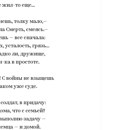
е жил-то еще...
анешь, толку мало,—
а Смерть, смеясь.—
ешь — все сначала:
х, усталость, грязь...
адко ли, дружище,
и-ка в простоте.
! С войны не взыщешь
каком уже суде.
 солдат, в придачу:
ома, что с семьей?
 выполню задачу —
емца — и домой.