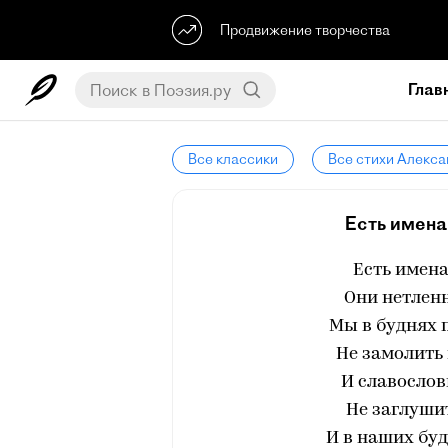
Продвижение творчества
Глав
Все классики
Все стихи Алекса
Есть имена 
Есть имена
Они нетлен
Мы в буднях 
Не замолить
И славосло
Не заглушит
И в наших буд