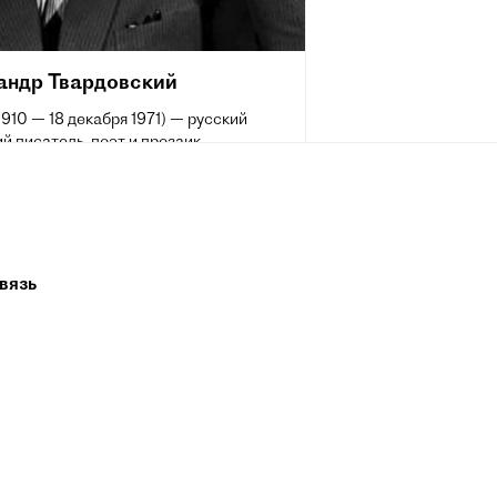
андр Твардовский
1910 — 18 декабря 1971) — русский
й писатель, поэт и прозаик,
ст, специальный корреспондент.
 редактор журнала «Новый мир» (1950
1958—1970).
нтральной ревизионной комиссии
952—1956), кандидат в члены ЦК
вязь
961—1966).