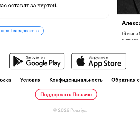
нас оставят за чертой.
Алекс
ндра Твардовского
(8 июня 
советски
журнали
Главный
—1954; 
Член Це
КПСС (1
ржка
Условия
Конфиденциальность
Обратная с
КПСС (1
Поддержать Поэзию
© 2026 Poeziya