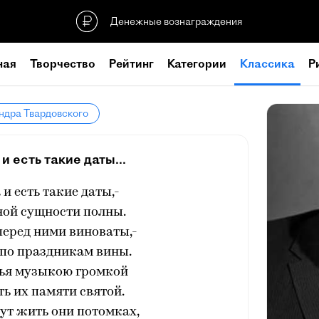
Денежные вознаграждения
ная
Творчество
Рейтинг
Категории
Классика
Р
ндра Твардовского
и есть такие даты...
 и есть такие даты,-
ной сущности полны.
перед ними виноваты,-
 по праздникам вины.
вья музыкою громкой
ь их памяти святой.
ут жить они потомках,