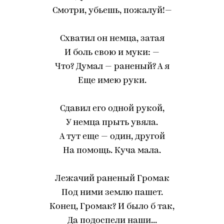
Смотри, убьешь, пожалуй!—
Схватил он немца, затая
И боль свою и муки: —
Что? Думал — раненый? А я
Еще имею руки.
Сдавил его одной рукой,
У немца прыть увяла.
А тут еще — один, другой
На помощь. Куча мала.
Лежачий раненый Громак
Под ними землю пашет.
Конец, Громак? И было б так,
Да подоспели наши...