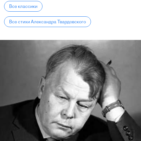
Все классики
Все стихи Александра Твардовского