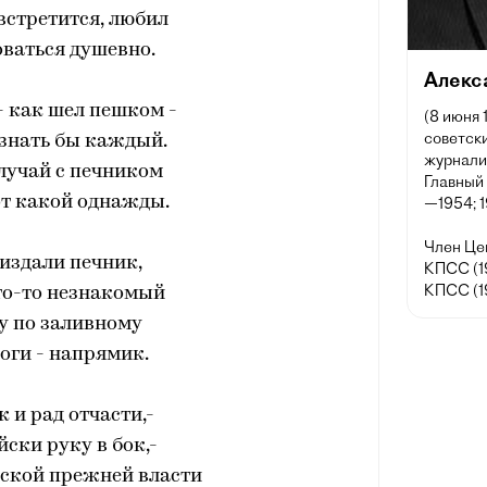
 встретится, любил
ваться душевно.
Алекс
 - как шел пешком -
(8 июня 
советски
узнать бы каждый.
журнали
лучай с печником
Главный
т какой однажды.
—1954; 
Член Це
издали печник,
КПСС (1
КПСС (1
то-то незнакомый
у по заливному
оги - напрямик.
к и рад отчасти,-
йски руку в бок,-
рской прежней власти