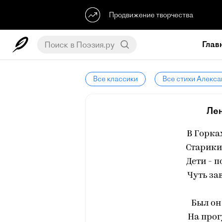
Продвижение творчества
Глав
Все классики
Все стихи Алекса
Лен
В Горка
Старики 
Дети - п
Чуть за
Был он
На прог