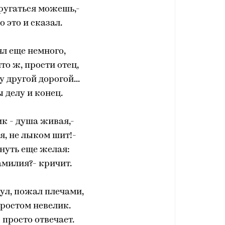
ругаться можешь,-
о это и сказал.
л еще немного,
что ж, прости отец,
у другой дорогой...
ы делу и конец.
к - душа живая,-
я, не лыком шит!-
нуть еще желая:
амилия?- кричит.
ул, пожал плечами,
ростом невелик.
- просто отвечает.