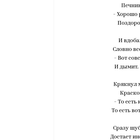
Печник
- Хорошо 
Поздоро
И вдоба
Словно все
- Вот сов
И дымит. 
Крякнул 
Краской
- То есть
То есть во
Сразу шуб
Достает инс