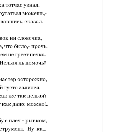
а тотчас узнал.
ругаться можешь,-
вавшись, сказал.
вок ни словечка,
, что было,- прочь.
сем не греет печка.
Нельзя ль помочь?
мастер осторожно,
 густо залился.
 как же так нельзя?
т как даже можно!..
у с плеч - рывком,
трумент.- Ну-ка... -