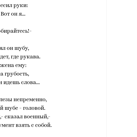
есил руки:
 Вот он я...
обирайтесь!-
ял он шубу,
дет, где рукава.
 жена ему:
За грубость,
и идешь слова...
слезы непременно,
 шубе - головой.
- сказал военный,-
мент взять с собой.