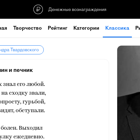
Денежные вознаграждения
ная
Творчество
Рейтинг
Категории
Классика
Р
ндра Твардовского
ин и печник
х знал его любой.
на сходку звали,
опросту, гурьбой,
видят, обступали.
 болен. Выходил
улку ежедневно.