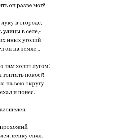
ть он разве мог?
 луку в огороде,
 улицы в селе,-
их иных угодий
л он на земле...
то там ходит лугом!
л топтать покос?!-
ча на всю округу
ехал и понес.
азошелся.
 прохожий
ся, кепку снял.