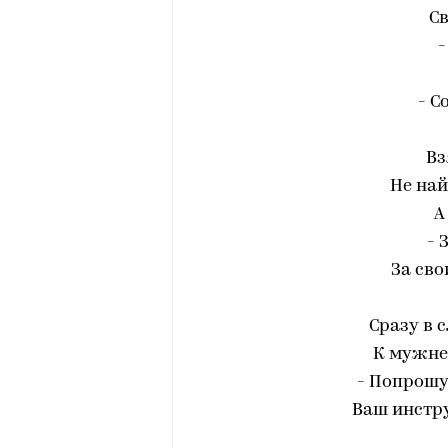
Св
-
- С
Вз
Не най
А
- 
За сво
Сразу в 
К мужней
- Попрошу,
Ваш инстру