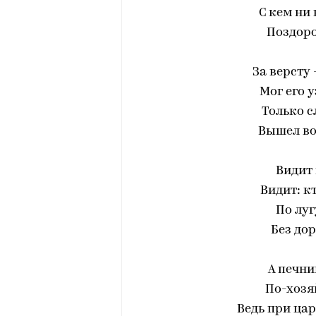
С кем ни
Поздоро
За версту
Мог его 
Только с
Вышел во
Видит 
Видит: к
По луг
Без дор
А печни
По-хозя
Ведь при ца