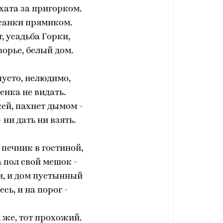
хата за пригорком.
санки прямиком.
, усадьба Горки,
ворье, белый дом.
пусто, нелюдимо,
енка не видать.
ей, пахнет дымом -
 ни дать ни взять.
 печник в гостиной,
 пол свой мешок -
и, и дом пустынный
сь, и на порог -
й же, тот прохожий.