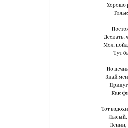
- Хорошо 
Тольк
Постоя
Дескать, 
Мол, пойд
Тут б
Но печни
Знай мен
Припуг
- Как ф
Тот вздохн
Лысый, 
- Ленин,