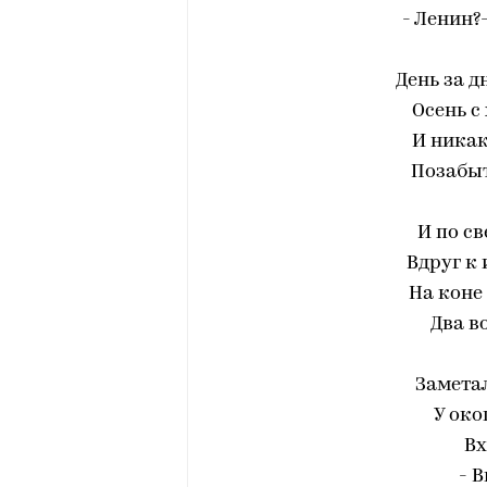
- Ленин?-
День за д
Осень с
И никак
Позабыт
И по с
Вдруг к
На коне
Два в
Замета
У око
Вх
- 