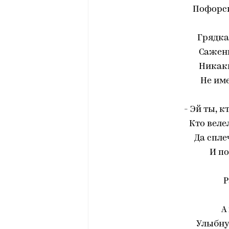
Пофорси
Грядка
Сажень
Никак
Не име
- Эй ты, к
Кто веле
Да спле
И по
Р
А
Улыбнул