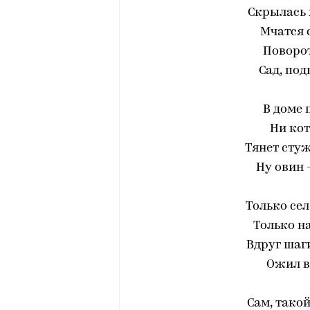
Скрылась 
Мчатся 
Поворот
Сад, под
В доме 
Ни кот
Тянет стуж
Ну овин -
Только сел
Только на
Вдруг шаг
Ожил ве
Сам, тако