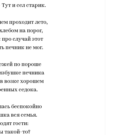
 Тут и сел старик.
нем проходит лето,
 хлебом на порог,
 про случай этот
ь печник не мог.
вежей по пороше
 избушке печника
 в возке хорошем
оенных седока.
лась беспокойно
шка вся семья.
одят гости:
Вы такой-то?