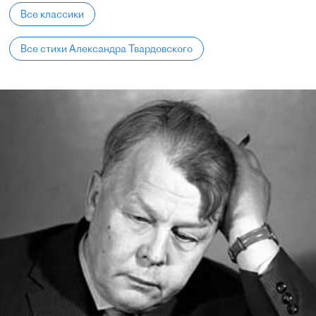
Все классики
Все стихи Александра Твардовского