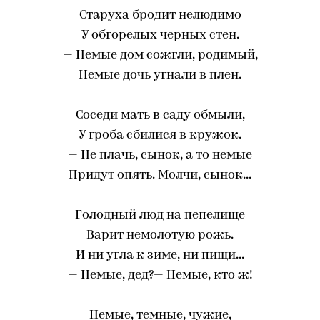
Старуха бродит нелюдимо
У обгорелых черных стен.
— Немые дом сожгли, родимый,
Немые дочь угнали в плен.
Соседи мать в саду обмыли,
У гроба сбилися в кружок.
— Не плачь, сынок, а то немые
Придут опять. Молчи, сынок...
Голодный люд на пепелище
Варит немолотую рожь.
И ни угла к зиме, ни пищи...
— Немые, дед?— Немые, кто ж!
Немые, темные, чужие,