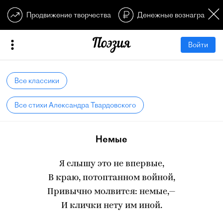
Продвижение творчества
Денежные вознагражден
Войти
Все классики
Все стихи Александра Твардовского
Немые
Я слышу это не впервые,
В краю, потоптанном войной,
Привычно молвится: немые,—
И клички нету им иной.