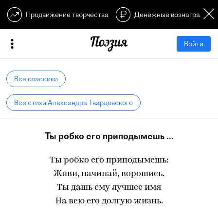
Продвижение творчества
Денежные вознагражден
Войти
Все классики
Все стихи Александра Твардовского
Ты робко его приподымешь ...
Ты робко его приподымешь:
Живи, начинай, ворошись.
Ты дашь ему лучшее имя
На всю его долгую жизнь.