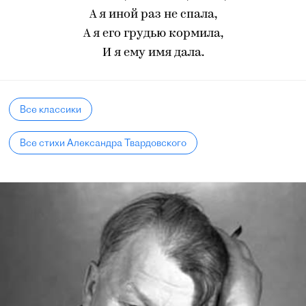
А я иной раз не спала,
А я его грудью кормила,
И я ему имя дала.
Все классики
Все стихи Александра Твардовского