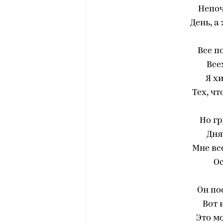
Непоч
День, а
Все п
Все
Я хи
Тех, чт
Но гр
Дня
Мне вс
Ос
Он по
Вот 
Это м