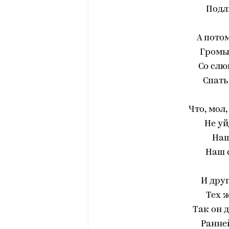
Подл
А пото
Громы
Со слю
Спать
Что, мол,
Не уй
Наш
Наш с
И дру
Тех ж
Так он д
Ранней