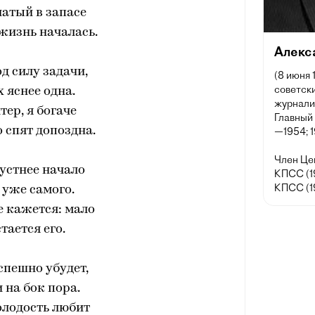
атый в запасе
 жизнь началась.
Алекс
од силу задачи,
(8 июня 
советски
х яснее одна.
журнали
тер, я богаче
Главный
о спят допоздна.
—1954; 
Член Це
устнее начало
КПСС (1
КПСС (1
 уже самого.
е кажется: мало
тается его.
спешно убудет,
и на бок пора.
олодость любит