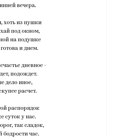
инней вечера.
м, хоть из пушки
хай под окном,
ной на подушке
 готова и днем.
 счастье дневное -
дет, подождет.
е дело иное,
купее расчет.
гой распорядок
е суток у нас.
орог, так сладок,
 бодрости час.