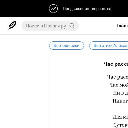
Продвижение творчества
Глав
Все классики
Все стихи Алекса
Час расс
Час рас
Час мо
Ни в 
Никог
Для м
Суток