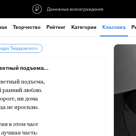
Денежные вознаграждения
ная
Творчество
Рейтинг
Категории
Классика
Р
ндра Твардовского
ветный подъема...
светный подъема,
й ранний люблю.
дороге, ни дома
да не просплю.
еня в этом часе
 лучшая часть: