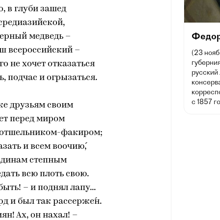
о, в глуби зашед
средиазийской,
Федор
ерный медведь –
ш всероссийский –
(23 нояб
губерния
го не хочет отказаться
русский 
ь, подчас и огрызаться.
консерв
корресп
с 1857 г
же друзьям своим
ет перед миром
 отшельником-факиром;
зать и всем воочию́,
адинам степным
едать всю плоть свою.
быть! – и поднял лапу...
рд и был так рассерже́н.
ян! Ах, он нахал! –