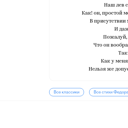
Наш лев с
Как! он, простой 
В присутствии 
И даж
Пожалуй, э
Что он вообраз
Так
Как у меня,
Нельзя же допус
Все классики
Все стихи Федор