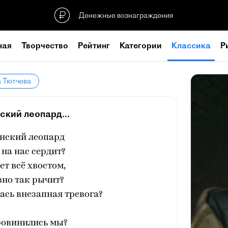
Денежные вознаграждения
ная
Творчество
Рейтинг
Категории
Классика
Р
а Тютчева
ский леопард...
нский леопард
 на нас сердит?
т всё хвостом,
вно так рычит?
ась внезапная тревога?
ровинились мы?