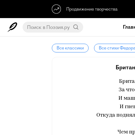
Продвижение творчества
Глав
Все классики
Все стихи Федор
Британ
Брита
За что
И маше
И гне
Откуда поднял
Чем п