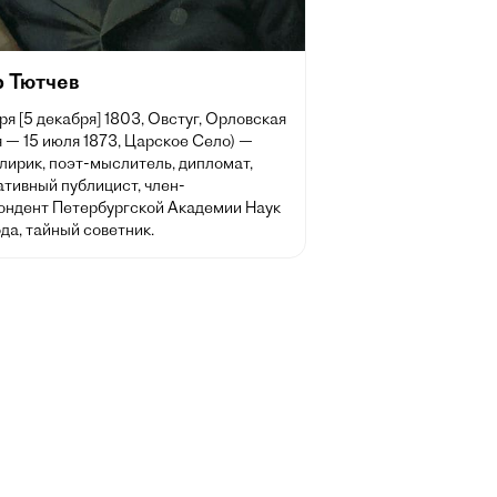
 Тютчев
ря [5 декабря] 1803, Овстуг, Орловская
 — 15 июля 1873, Царское Село) —
лирик, поэт-мыслитель, дипломат,
ативный публицист, член-
ондент Петербургской Академии Наук
ода, тайный советник.