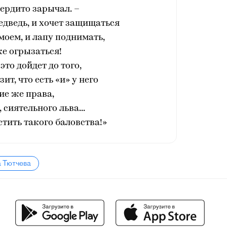
ердито зарычал. –
медведь, и хочет защищаться
моем, и лапу поднимать,
е огрызаться!
то до́йдет до того,
ит, что есть «и» у него
ие же права,
 сиятельного льва...
тить такого баловства!»
а Тютчева