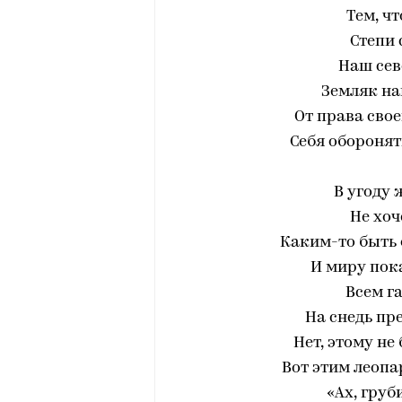
Тем, чт
Степи 
Наш сев
Земляк на
От права свое
Себя оборонят
В угоду 
Не хоч
Каким-то быть
И миру пока
Всем г
На снедь пр
Нет, этому не 
Вот этим леопа
«Ах, груби