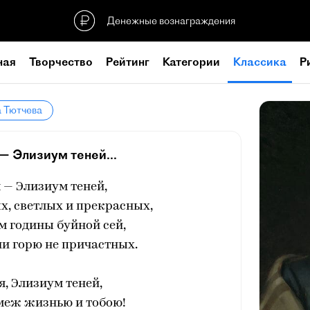
Денежные вознаграждения
ная
Творчество
Рейтинг
Категории
Классика
Р
а Тютчева
— Элизиум теней...
 — Элизиум теней,
х, светлых и прекрасных,
 годины буйной сей,
ни горю не причастных.
, Элизиум теней,
меж жизнью и тобою!