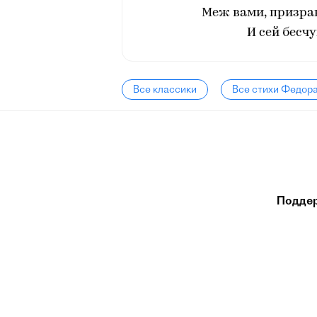
Меж вами, призра
И сей бесч
Все классики
Все стихи Федор
Подде