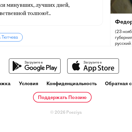
ки минувших, лучших дней,
увственной толпою?..
Федор
(23 нояб
а Тютчева
губерния
русский 
консерв
корресп
с 1857 г
ржка
Условия
Конфиденциальность
Обратная с
Поддержать Поэзию
© 2026 Poeziya