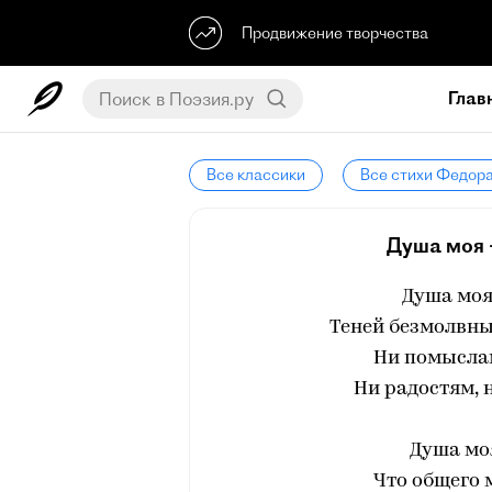
Продвижение творчества
Глав
Все классики
Все стихи Федор
Душа моя 
Душа моя
Теней безмолвны
Ни помыслам
Ни радостям, 
Душа моя
Что общего 