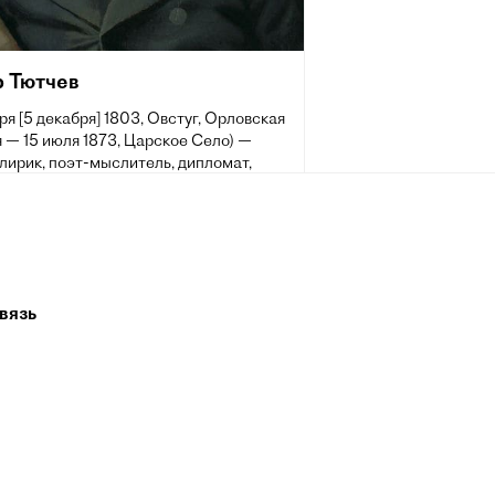
 Тютчев
ря [5 декабря] 1803, Овстуг, Орловская
 — 15 июля 1873, Царское Село) —
лирик, поэт-мыслитель, дипломат,
ативный публицист, член-
ондент Петербургской Академии Наук
ода, тайный советник.
вязь