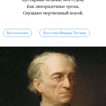
Кустарник мелкий, мох седой,
Как лихорадочные грезы,
Смущают мертвенный покой.
Все классики
Все стихи Федора Тютчева