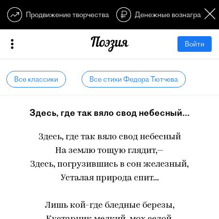
Продвижение творчества
Денежные вознагражден
Войти
Все классики
Все стихи Федора Тютчева
Здесь, где так вяло свод небесный...
Здесь, где так вяло свод небесный
На землю тощую глядит,—
Здесь, погрузившись в сон железный,
Усталая природа спит...
Лишь кой-где бледные березы,