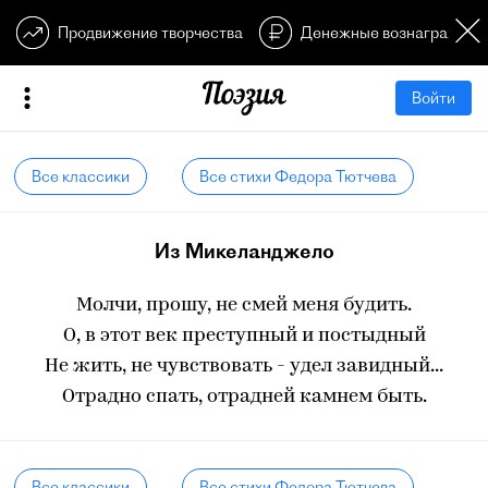
Продвижение творчества
Денежные вознагражден
Войти
Все классики
Все стихи Федора Тютчева
Из Микеланджело
Молчи, прошу, не смей меня будить.
О, в этот век преступный и постыдный
Не жить, не чувствовать - удел завидный...
Отрадно спать, отрадней камнем быть.
Все классики
Все стихи Федора Тютчева