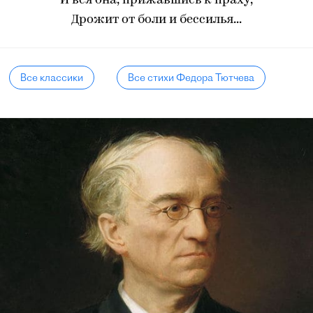
И вся она, прижавшись к праху,
Дрожит от боли и бессилья...
Все классики
Все стихи Федора Тютчева