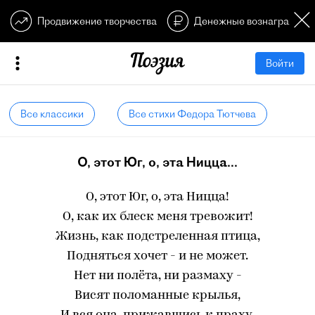
Продвижение творчества
Денежные вознагражден
Войти
Все классики
Все стихи Федора Тютчева
О, этот Юг, о, эта Ницца...
О, этот Юг, о, эта Ницца!
О, как их блеск меня тревожит!
Жизнь, как подстреленная птица,
Подняться хочет - и не может.
Нет ни полёта, ни размаху -
Висят поломанные крылья,