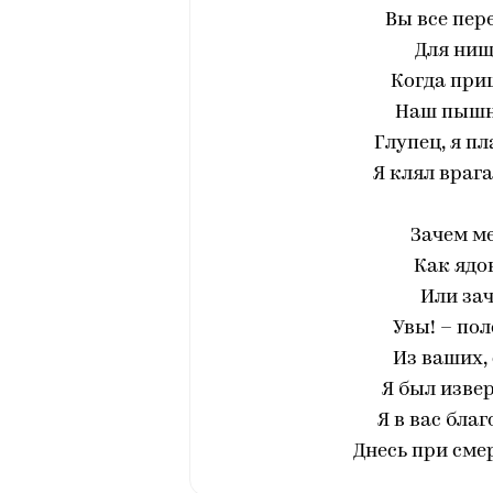
Вы все пер
Для нищ
Когда пр
Наш пышн
Глупец, я п
Я клял врага
Зачем ме
Как ядо
Или зач
Увы! – по
Из ваших,
Я был извер
Я в вас бла
Днесь при сме