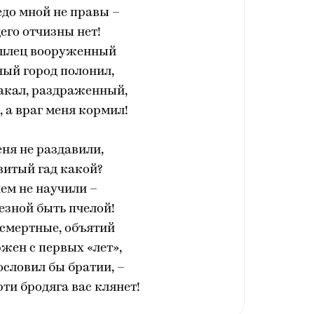
едо мной не правы –
его отчизны нет!
ишлец вооруженный
ый город полонил,
лакал, раздраженный,
, а враг меня кормил!
ня не раздавили,
витый гад какой?
ем не научили –
лезной быть пчелой!
 смертные, объятий
жен с первых «лет»,
гословил бы братии, –
рти бродяга вас клянет!