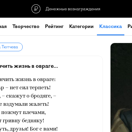
Денежные вознаграждения
ная
Творчество
Рейтинг
Категории
Классика
Р
а Тютчева
ить жизнь в овраге...
чить жизнь в овраге:
ар – нет сил терпеть!
, – скажут о бродяге, –
е вздумали жалеть!
я, пожмут плечами,
т гривну бедняку!
ть, друзья! Бог с вами!