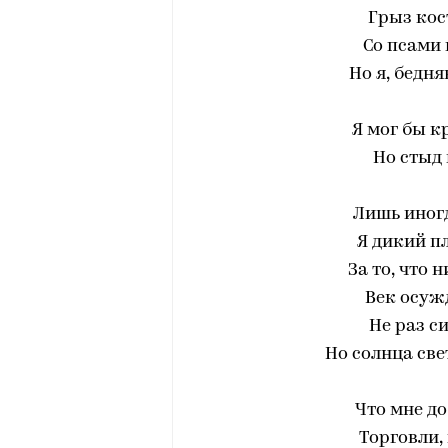
Грыз кос
Со псами 
Но я, бедня
Я мог бы кр
Но стыд 
Лишь иног
Я дикий пл
За то, что
Век осужд
Не раз с
Но солнца све
Что мне до
Торговли,