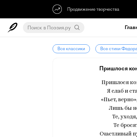
Продвижение творчества
Глав
Все классики
Все стихи Федор
Пришлося конч
Пришлося кон
Я слаб и ст
«Пьет, верно»
Лишь бы н
Те, уход
Те брося
Счастливый пу