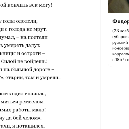
мой кончить век могу!
Федор
 годы одолели,
и с голода не мрут.
(23 нояб
губерния
 думал, – на постели
русский 
ь умереть дадут.
консерв
ьницы и остроги –
корресп
с 1857 г
! Силой не войдешь!
 на большой дороге –
?», старик, там и умрешь.
рам ходил сначала,
рмиться ремеслом.
самих работы мало!
му да бей челом».
гачи, я потащился,