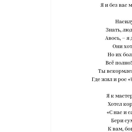
Я и без вас 
Насилу
Знать, люд
Авось, – я
Они хот
Но их бол
Всё полно
Ты вскормлен
Где жил и рос «
Я к масте
Хотел ко
«С нас и 
Бери су
К вам, бо