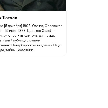
 Тютчев
ря [5 декабря] 1803, Овстуг, Орловская
 — 15 июля 1873, Царское Село) —
лирик, поэт-мыслитель, дипломат,
ативный публицист, член-
ондент Петербургской Академии Наук
ода, тайный советник.