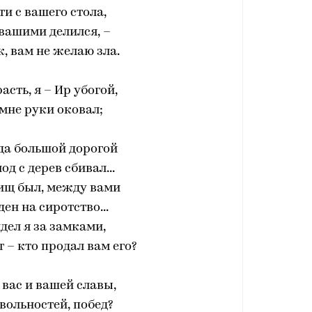
ти с вашего стола,
вашими делился, –
к, вам не желаю зла.
асть, я – Ир убогой,
мне руки оковал;
да большой дорогой
од с дерев сбивал...
 нищ был, между вами
ен на сиротство...
идел я за замками,
т – кто продал вам его?
 вас и вашей славы,
 вольностей, побед?