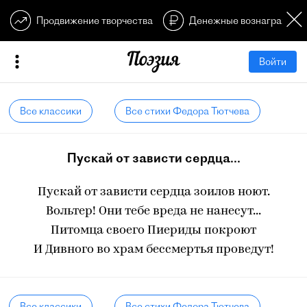
Продвижение творчества
Денежные вознагражден
Войти
Все классики
Все стихи Федора Тютчева
Пускай от зависти сердца...
Пускай от зависти сердца зоилов ноют.
Вольтер! Они тебе вреда не нанесут...
Питомца своего Пиериды покроют
И Дивного во храм бессмертья проведут!
Все классики
Все стихи Федора Тютчева