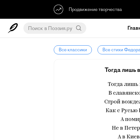
Продвижение творчества
Глав
Все классики
Все стихи Федор
Тогда лишь в
Тогда лишь 
В славянск
Строй вожде
Как с Русью
А поми
Не в Петер
А в Кие