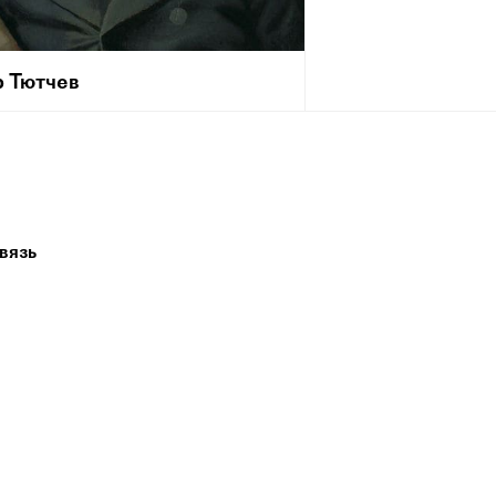
 Тютчев
ря [5 декабря] 1803, Овстуг, Орловская
 — 15 июля 1873, Царское Село) —
лирик, поэт-мыслитель, дипломат,
ативный публицист, член-
ондент Петербургской Академии Наук
ода, тайный советник.
вязь