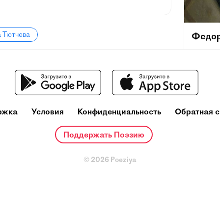
а Тютчева
Федор
(23 нояб
губерния
русский 
консерв
корресп
с 1857 г
ржка
Условия
Конфиденциальность
Обратная с
Поддержать Поэзию
© 2026 Poeziya