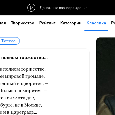
Денежные вознаграждения
ная
Творчество
Рейтинг
Категории
Классика
Р
а Тютчева
 полном торжестве...
в полном торжестве,
ой мировой громаде,
ленный водворится, —
 Польша помирится, —
рятся ж эти две,
бурге, не в Москве,
ве и в Цареграде…