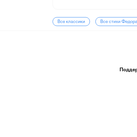
Все классики
Все стихи Федор
Подде