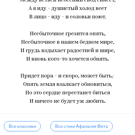
Между ветвей небесный свод синеет,
А я иду - душистый холод веет
В лицо - иду - и соловьи поют.
Несбыточное грезится опять,
Несбыточное в нашем бедном мире,
И грудь вздыхает радостней и шире,
И вновь кого-то хочется обнять.
Придет пора - и скоро, может быть,-
Опять земля взалкает обновиться,
Но это сердце перестанет биться
И ничего не будет уж любить.
Все классики
Все стихи Афанасия Фета