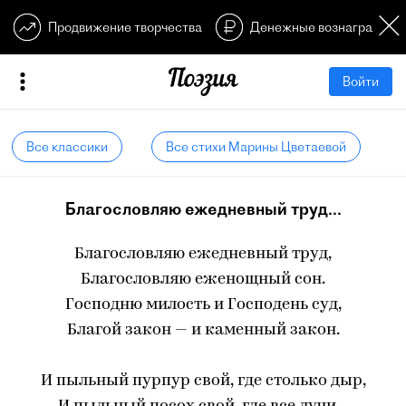
Продвижение творчества
Денежные вознагражден
Войти
Все классики
Все стихи Марины Цветаевой
Благословляю ежедневный труд...
Благословляю ежедневный труд,
Благословляю еженощный сон.
Господню милость и Господень суд,
Благой закон — и каменный закон.
И пыльный пурпур свой, где столько дыр,