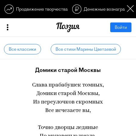
Продвижение творчества
Денежные вознагражден
Войти
Все классики
Все стихи Марины Цветаевой
Домики старой Москвы
Слава прабабушек томных,
Домики старой Москвы,
Из переулочков скромных
Все исчезаете вы,
Точно дворцы ледяные