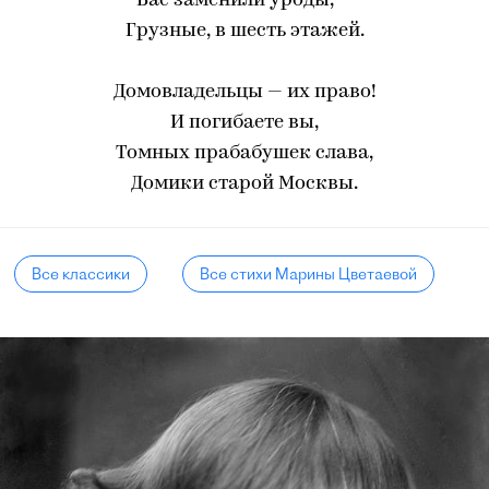
Вас заменили уроды, —
Грузные, в шесть этажей.
Домовладельцы — их право!
И погибаете вы,
Томных прабабушек слава,
Домики старой Москвы.
Все классики
Все стихи Марины Цветаевой