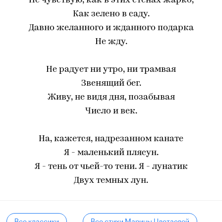
Не чувствую, как в этих стенах жарко,
Как зелено в саду.
Давно желанного и жданного подарка
Не жду.
Не радует ни утро, ни трамвая
Звенящий бег.
Живу, не видя дня, позабывая
Число и век.
На, кажется, надрезанном канате
Я - маленький плясун.
Я - тень от чьей-то тени. Я - лунатик
Двух темных лун.
Все классики
Все стихи Марины Цветаевой