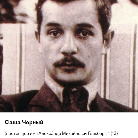
Саша Черный
(настоящее имя Алекса́ндр Миха́йлович Гли́кберг; 1 (13)