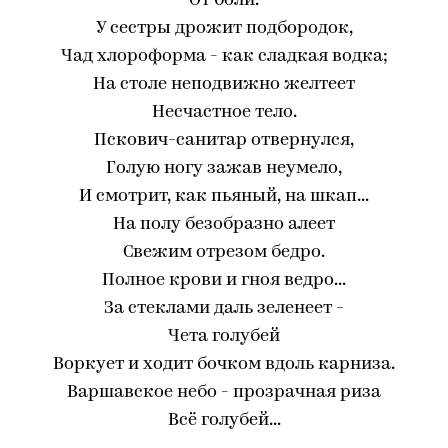
От боли.
У сестры дрожит подбородок,
Чад хлороформа - как сладкая водка;
На столе неподвижно желтеет
Несчастное тело.
Пскович-санитар отвернулся,
Голую ногу зажав неумело,
И смотрит, как пьяный, на шкап...
На полу безобразно алеет
Свежим отрезом бедро.
Полное крови и гноя ведро...
За стеклами даль зеленеет -
Чета голубей
Воркует и ходит бочком вдоль карниза.
Варшавское небо - прозрачная риза
Всё голубей...