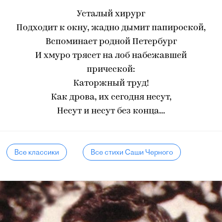
Усталый хирург
Подходит к окну, жадно дымит папироской,
Вспоминает родной Петербург
И хмуро трясет на лоб набежавшей
прической:
Каторжный труд!
Как дрова, их сегодня несут,
Несут и несут без конца...
Все классики
Все стихи Саши Черного