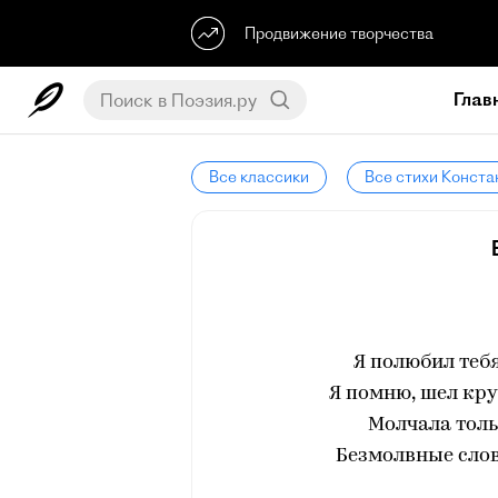
Продвижение творчества
Глав
Все классики
Все стихи Конста
Я полюбил тебя
Я помню, шел кр
Молчала толь
Безмолвные слов