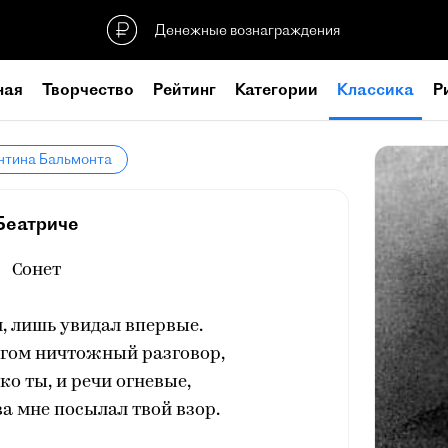
Денежные вознаграждения
ная
Творчество
Рейтинг
Категории
Классика
Р
нтина Бальмонта
Беатриче
Сонет
, лишь увидал впервые.
угом ничтожный разговор,
ко ты, и речи огневые,
а мне посылал твой взор.