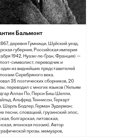
антин Бальмонт
1867, деревня Гумнищи, Шуйский уезд,
рская губерния, Российская империя
абря 1942, Нуази-ле-Гран, Франция) —
поэт-символист, переводчик и
, один из виднейших представителей
поэзии Серебряного века.
овал 35 поэтических сборников, 20
зы, переводил с многих языков (Уильям
Эдгар Аллан По, Перси Биш Шелли,
йльд, Альфред Теннисон, Герхарт
, Шарль Бодлер, Герман Зудерман;
е песни, словацкий, грузинский эпос,
кая, болгарская, литовская,
ская, японская поэзия). Автор
графической прозы, мемуаров,
ческих трактатов, историко-