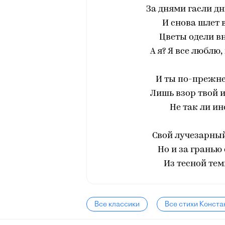
За днями гасли дн
И снова шлет 
Цветы одели в
А я? Я все люблю
И ты по-прежне
Лишь взор твой и
Не так ли и
Свой лучезарный
Но и за гранью 
Из тесной тем
Все классики
Все стихи Конста