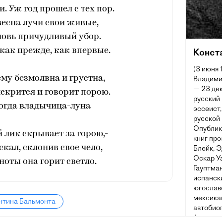
и. Уж год прошел с тех пор.
весна лучи свои живые,
новь причудливый убор.
, как прежде, как впервые.
Конст
(3 июня 
му безмолвна и грустна,
Владими
— 23 дек
скрится и говорит порою.
русский 
ногда владычица-луна
эссеист
русской 
Опублик
 лик скрывает за горою,-
книг про
скал, склонив свое чело,
Блейк, 
Оскар Уа
ноты она горит светло.
Гауптман
испански
югославс
мексикан
нтина Бальмонта
автобио
филологи