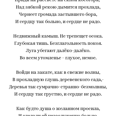
Приди на рассвете на склон косогора,-
Над зябкой рекою дымится прохлада,
Чернеет громада застывшего бора,
И сердцу так больно, и сердце не радо.
Недвижный камыш. Не трепещет осока.
Глубокая тишь. Безглагольность покоя.
Луга убегают далёко-далёко.
Во всем утомленье - глухое, немое.
Войди на закате, как в свежие волны,
В прохладную глушь деревенского сада,-
Деревья так сумрачно-странно-безмолвны,
И сердцу так грустно, и сердце не радо.
Как будто душа о желанном просила,