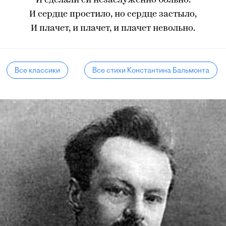
И сделали ей незаслуженно больно.
И сердце простило, но сердце застыло,
И плачет, и плачет, и плачет невольно.
Все классики
Все стихи Константина Бальмонта