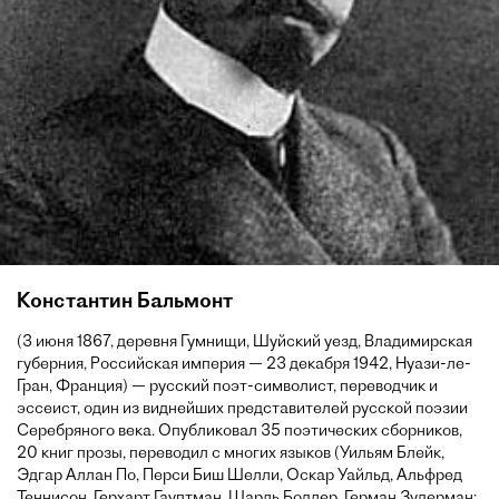
Константин Бальмонт
(3 июня 1867, деревня Гумнищи, Шуйский уезд, Владимирская
губерния, Российская империя — 23 декабря 1942, Нуази-ле-
Гран, Франция) — русский поэт-символист, переводчик и
эссеист, один из виднейших представителей русской поэзии
Серебряного века. Опубликовал 35 поэтических сборников,
20 книг прозы, переводил с многих языков (Уильям Блейк,
Эдгар Аллан По, Перси Биш Шелли, Оскар Уайльд, Альфред
Теннисон, Герхарт Гауптман, Шарль Бодлер, Герман Зудерман;