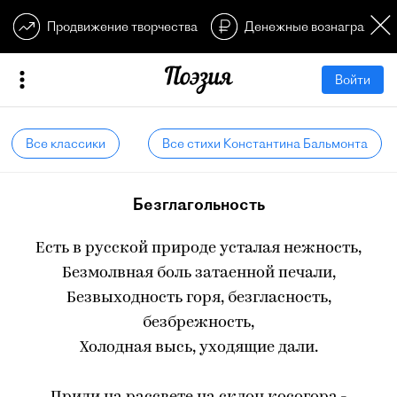
Продвижение творчества
Денежные вознагражден
Войти
Все классики
Все стихи Константина Бальмонта
Безглагольность
Есть в русской природе усталая нежность,
Безмолвная боль затаенной печали,
Безвыходность горя, безгласность,
безбрежность,
Холодная высь, уходящие дали.