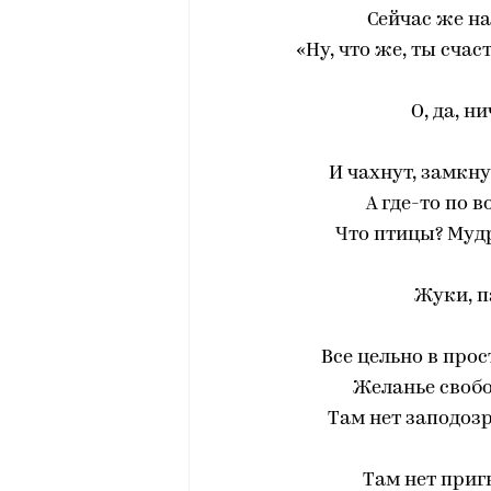
Сейчас же н
«Ну, что же, ты счаст
О, да, н
И чахнут, замкну
А где-то по 
Что птицы? Муд
Жуки, п
Все цельно в про
Желанье свобо
Там нет заподоз
Там нет приг