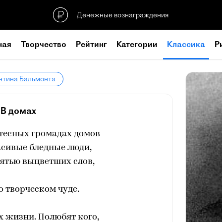
Денежные вознаграждения
ная
Творчество
Рейтинг
Категории
Классика
Р
нтина Бальмонта
В домах
тесных громадах домов
сивые бледные люди,
ятью выцветших слов,
 творческом чуде.
их жизни. Полюбят кого,