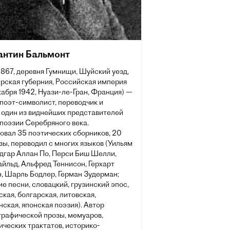
антин Бальмонт
1867, деревня Гумнищи, Шуйский уезд,
рская губерния, Российская империя
абря 1942, Нуази-ле-Гран, Франция) —
поэт-символист, переводчик и
, один из виднейших представителей
поэзии Серебряного века.
овал 35 поэтических сборников, 20
зы, переводил с многих языков (Уильям
Эдгар Аллан По, Перси Биш Шелли,
йльд, Альфред Теннисон, Герхарт
, Шарль Бодлер, Герман Зудерман;
е песни, словацкий, грузинский эпос,
кая, болгарская, литовская,
ская, японская поэзия). Автор
графической прозы, мемуаров,
ческих трактатов, историко-