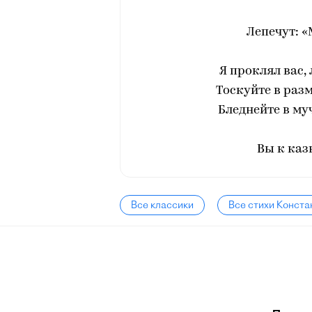
Лепечут: «
Я проклял вас,
Тоскуйте в раз
Бледнейте в му
Вы к каз
Все классики
Все стихи Конста