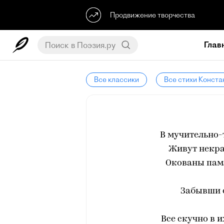
Продвижение творчества
Глав
Все классики
Все стихи Конста
В мучительно-
Живут некра
Окованы пам
Забывши о
Все скучно в 