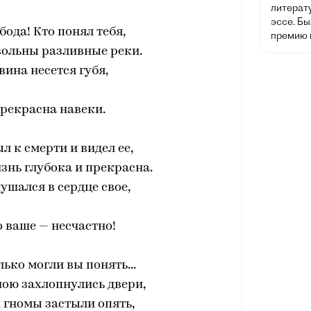
литерат
эссе. Б
бода! Кто понял тебя,
премию п
 вольны разливные реки.
вина несется губя,
рекрасна навеки.
л к смерти и видел ее,
изнь глубока и прекрасна.
лушался в сердце свое,
о ваше — несчастно!
лько могли вы понять...
ною захлопнулись двери,
 гномы застыли опять,