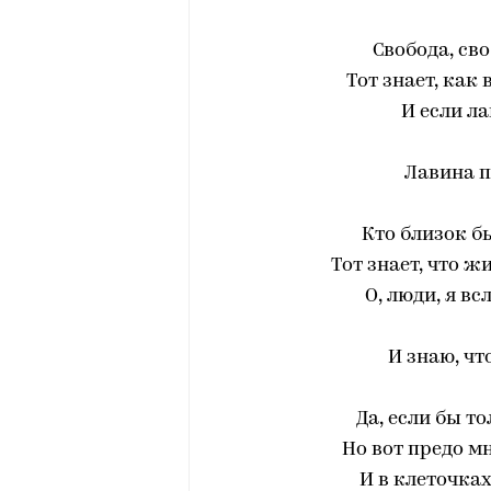
Свобода, сво
Тот знает, как
И если ла
Лавина п
Кто близок бы
Тот знает, что ж
О, люди, я вс
И знаю, чт
Да, если бы то
Но вот предо м
И в клеточках