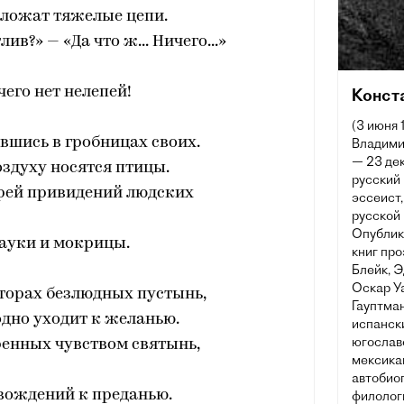
аложат тяжелые цепи.
лив?» — «Да что ж... Ничего...»
ичего нет нелепей!
Конст
(3 июня 
вшись в гробницах своих.
Владими
— 23 дек
воздуху носятся птицы.
русский 
рей привидений людских
эссеист
русской 
Опублик
ауки и мокрицы.
книг про
Блейк, 
Оскар Уа
сторах безлюдных пустынь,
Гауптман
дно уходит к желанью.
испански
югославс
ренных чувством святынь,
мексикан
автобио
вождений к преданью.
филологи