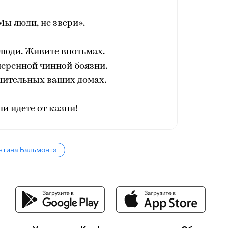
Мы люди, не звери».
 люди. Живите впотьмах.
меренной чинной боязни.
чительных ваших домах.
ни идете от казни!
нтина Бальмонта