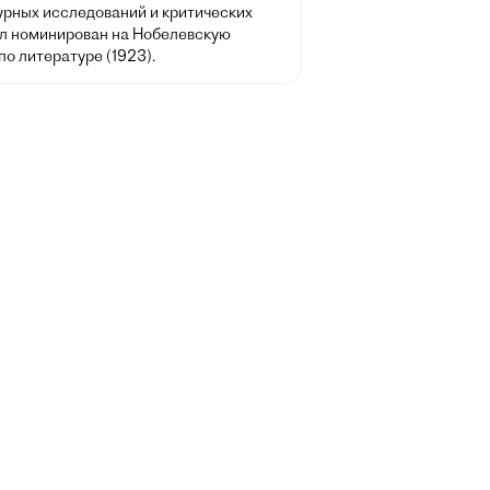
урных исследований и критических
ыл номинирован на Нобелевскую
о литературе (1923).