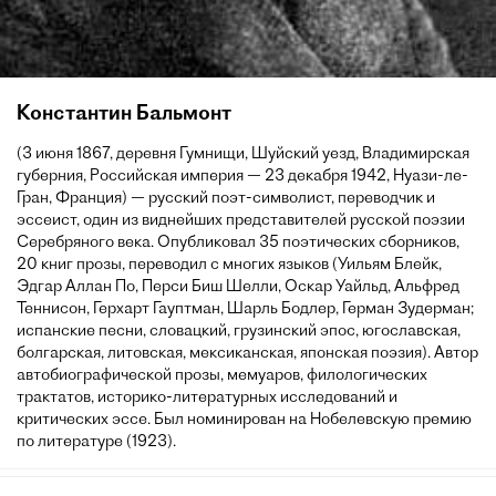
Константин Бальмонт
(3 июня 1867, деревня Гумнищи, Шуйский уезд, Владимирская
губерния, Российская империя — 23 декабря 1942, Нуази-ле-
Гран, Франция) — русский поэт-символист, переводчик и
эссеист, один из виднейших представителей русской поэзии
Серебряного века. Опубликовал 35 поэтических сборников,
20 книг прозы, переводил с многих языков (Уильям Блейк,
Эдгар Аллан По, Перси Биш Шелли, Оскар Уайльд, Альфред
Теннисон, Герхарт Гауптман, Шарль Бодлер, Герман Зудерман;
испанские песни, словацкий, грузинский эпос, югославская,
болгарская, литовская, мексиканская, японская поэзия). Автор
автобиографической прозы, мемуаров, филологических
трактатов, историко-литературных исследований и
критических эссе. Был номинирован на Нобелевскую премию
по литературе (1923).