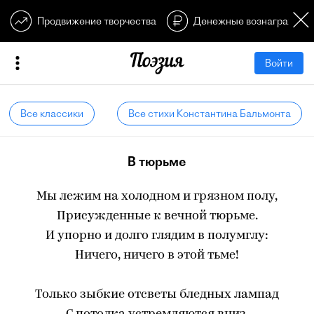
Продвижение творчества
Денежные вознагражден
Войти
Все классики
Все стихи Константина Бальмонта
В тюрьме
Мы лежим на холодном и грязном полу,
Присужденные к вечной тюрьме.
И упорно и долго глядим в полумглу:
Ничего, ничего в этой тьме!
Только зыбкие отсветы бледных лампад