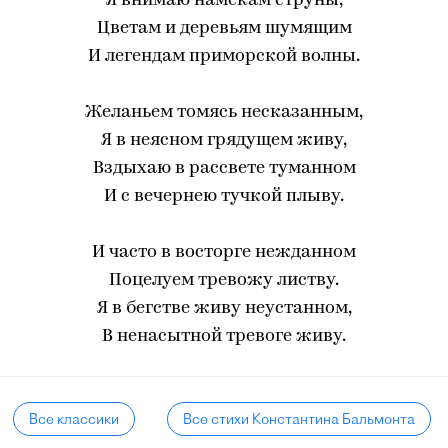
Я внимаю намекам струны,
Цветам и деревьям шумящим
И легендам приморской волны.
Желаньем томясь несказанным,
Я в неясном грядущем живу,
Вздыхаю в рассвете туманном
И с вечернею тучкой плыву.
И часто в восторге нежданном
Поцелуем тревожу листву.
Я в бегстве живу неустанном,
В ненасытной тревоге живу.
Все классики
Все стихи Константина Бальмонта