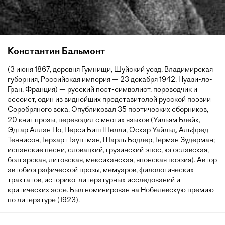
Константин Бальмонт
(3 июня 1867, деревня Гумнищи, Шуйский уезд, Владимирская
губерния, Российская империя — 23 декабря 1942, Нуази-ле-
Гран, Франция) — русский поэт-символист, переводчик и
эссеист, один из виднейших представителей русской поэзии
Серебряного века. Опубликовал 35 поэтических сборников,
20 книг прозы, переводил с многих языков (Уильям Блейк,
Эдгар Аллан По, Перси Биш Шелли, Оскар Уайльд, Альфред
Теннисон, Герхарт Гауптман, Шарль Бодлер, Герман Зудерман;
испанские песни, словацкий, грузинский эпос, югославская,
болгарская, литовская, мексиканская, японская поэзия). Автор
автобиографической прозы, мемуаров, филологических
трактатов, историко-литературных исследований и
критических эссе. Был номинирован на Нобелевскую премию
по литературе (1923).