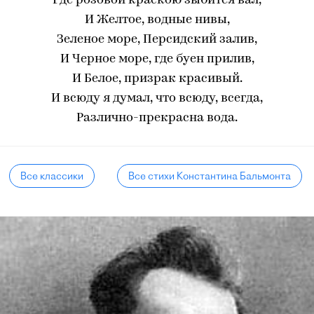
Где розовой краскою зыбится вал,
И Желтое, водные нивы,
Зеленое море, Персидский залив,
И Черное море, где буен прилив,
И Белое, призрак красивый.
И всюду я думал, что всюду, всегда,
Различно-прекрасна вода.
Все классики
Все стихи Константина Бальмонта