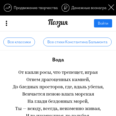
Продвижение творчества
Денежные вознагражден
Войти
Все классики
Все стихи Константина Бальмонта
Вода
От капли росы, что трепещет, играя
Огнем драгоценных камней,
До бледных просторов, где, вдаль убегая,
Венчается пеною влага морская
На глади бездонных морей,
Ты — всюду, всегда, неизменно живая,