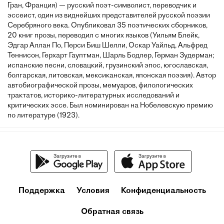
Гран, Франция) — русский поэт-символист, переводчик и
эссеист, один из виднейших представителей русской поэзии
Серебряного века. Опубликовал 35 поэтических сборников,
20 книг прозы, переводил с многих языков (Уильям Блейк,
Эдгар Аллан По, Перси Биш Шелли, Оскар Уайльд, Альфред
Теннисон, Герхарт Гауптман, Шарль Бодлер, Герман Зудерман;
испанские песни, словацкий, грузинский эпос, югославская,
болгарская, литовская, мексиканская, японская поэзия). Автор
автобиографической прозы, мемуаров, филологических
трактатов, историко-литературных исследований и
критических эссе. Был номинирован на Нобелевскую премию
по литературе (1923).
Поддержка
Условия
Конфиденциальность
Обратная связь