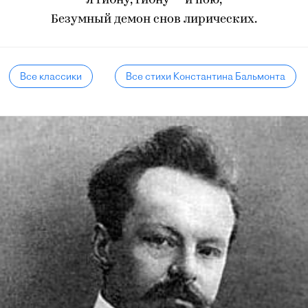
Я гибну, гибну — и пою,
Безумный демон снов лирических.
Все классики
Все стихи Константина Бальмонта