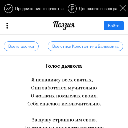
Продвижение творчества
Денежные вознагражден
Войти
Все классики
Все стихи Константина Бальмонта
Голос дьявола
Я ненавижу всех святых,—
Они заботятся мучительно
О жалких помыслах своих,
Себя спасают исключительно.
За душу страшно им свою,