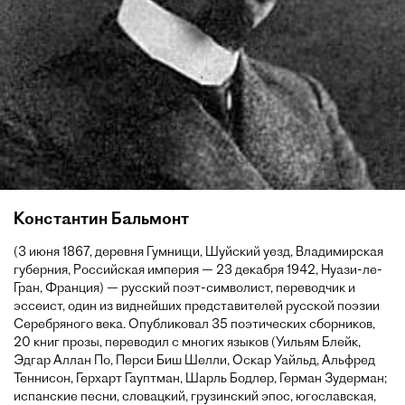
Константин Бальмонт
(3 июня 1867, деревня Гумнищи, Шуйский уезд, Владимирская
губерния, Российская империя — 23 декабря 1942, Нуази-ле-
Гран, Франция) — русский поэт-символист, переводчик и
эссеист, один из виднейших представителей русской поэзии
Серебряного века. Опубликовал 35 поэтических сборников,
20 книг прозы, переводил с многих языков (Уильям Блейк,
Эдгар Аллан По, Перси Биш Шелли, Оскар Уайльд, Альфред
Теннисон, Герхарт Гауптман, Шарль Бодлер, Герман Зудерман;
испанские песни, словацкий, грузинский эпос, югославская,