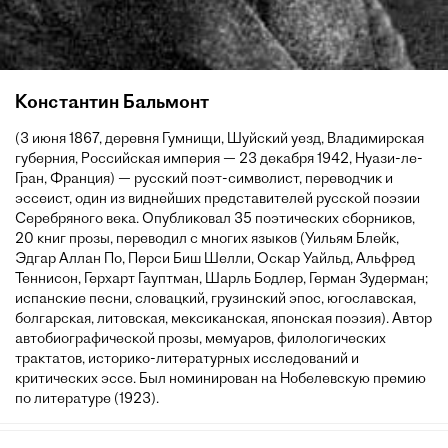
Константин Бальмонт
(3 июня 1867, деревня Гумнищи, Шуйский уезд, Владимирская
губерния, Российская империя — 23 декабря 1942, Нуази-ле-
Гран, Франция) — русский поэт-символист, переводчик и
эссеист, один из виднейших представителей русской поэзии
Серебряного века. Опубликовал 35 поэтических сборников,
20 книг прозы, переводил с многих языков (Уильям Блейк,
Эдгар Аллан По, Перси Биш Шелли, Оскар Уайльд, Альфред
Теннисон, Герхарт Гауптман, Шарль Бодлер, Герман Зудерман;
испанские песни, словацкий, грузинский эпос, югославская,
болгарская, литовская, мексиканская, японская поэзия). Автор
автобиографической прозы, мемуаров, филологических
трактатов, историко-литературных исследований и
критических эссе. Был номинирован на Нобелевскую премию
по литературе (1923).