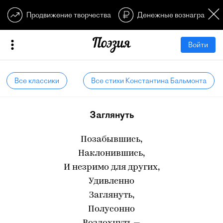
Продвижение творчества
Денежные вознагражден
Войти
Все классики
Все стихи Константина Бальмонта
Заглянуть
Позабывшись,
Наклонившись,
И незримо для других,
Удивленно
Заглянуть,
Полусонно