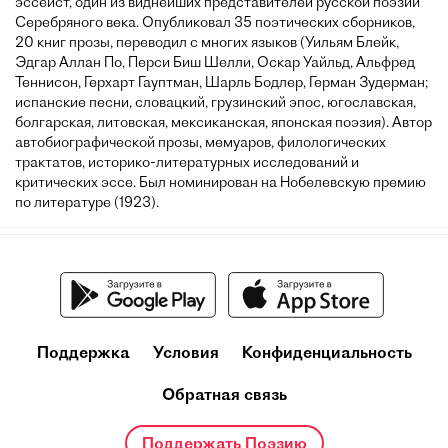
эссеист, один из виднейших представителей русской поэзии
Серебряного века. Опубликовал 35 поэтических сборников,
20 книг прозы, переводил с многих языков (Уильям Блейк,
Эдгар Аллан По, Перси Биш Шелли, Оскар Уайльд, Альфред
Теннисон, Герхарт Гауптман, Шарль Бодлер, Герман Зудерман;
испанские песни, словацкий, грузинский эпос, югославская,
болгарская, литовская, мексиканская, японская поэзия). Автор
автобиографической прозы, мемуаров, филологических
трактатов, историко-литературных исследований и
критических эссе. Был номинирован на Нобелевскую премию
по литературе (1923).
Поддержка
Условия
Конфиденциальность
Обратная связь
Поддержать Поэзию