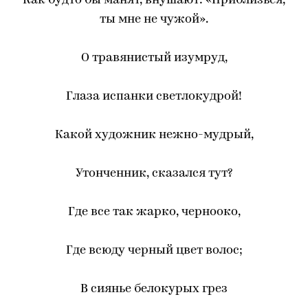
Как будто бы манят, внушают: «Приблизься,
ты мне не чужой».
О травянистый изумруд,
Глаза испанки светлокудрой!
Какой художник нежно-мудрый,
Утонченник, сказался тут?
Где все так жарко, чернооко,
Где всюду черный цвет волос;
В сиянье белокурых грез