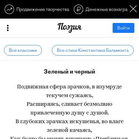
Продвижение творчества
Денежные вознагражден
Войти
Все классики
Все стихи Константина Бальмонта
Зеленый и черный
Подвижная сфера зрачков, в изумруде
текучем сужаясь,
Расширяясь, сливает безмолвно
привлеченную душу с душой.
В глубоких зрачках искушенья, во влаге
зеленой качаясь,