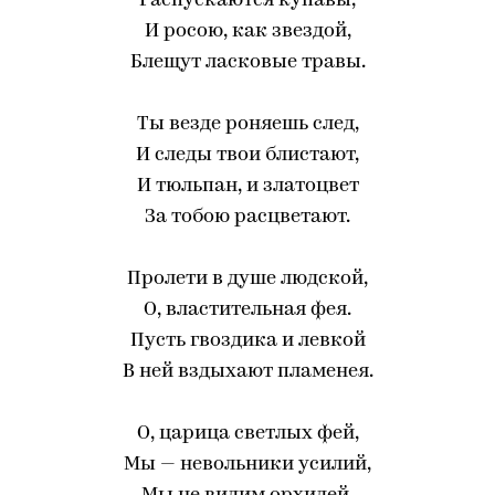
Распускаются купавы,
И росою, как звездой,
Блещут ласковые травы.
Ты везде роняешь след,
И следы твои блистают,
И тюльпан, и златоцвет
За тобою расцветают.
Пролети в душе людской,
О, властительная фея.
Пусть гвоздика и левкой
В ней вздыхают пламенея.
О, царица светлых фей,
Мы — невольники усилий,