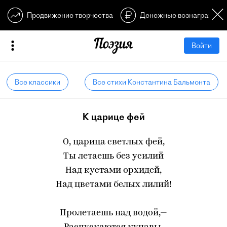
Продвижение творчества
Денежные вознагражден
Войти
Все классики
Все стихи Константина Бальмонта
К царице фей
О, царица светлых фей,
Ты летаешь без усилий
Над кустами орхидей,
Над цветами белых лилий!
Пролетаешь над водой,—