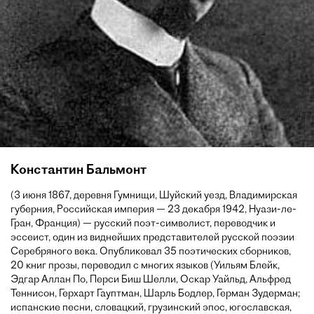
Константин Бальмонт
(3 июня 1867, деревня Гумнищи, Шуйский уезд, Владимирская
губерния, Российская империя — 23 декабря 1942, Нуази-ле-
Гран, Франция) — русский поэт-символист, переводчик и
эссеист, один из виднейших представителей русской поэзии
Серебряного века. Опубликовал 35 поэтических сборников,
20 книг прозы, переводил с многих языков (Уильям Блейк,
Эдгар Аллан По, Перси Биш Шелли, Оскар Уайльд, Альфред
Теннисон, Герхарт Гауптман, Шарль Бодлер, Герман Зудерман;
испанские песни, словацкий, грузинский эпос, югославская,