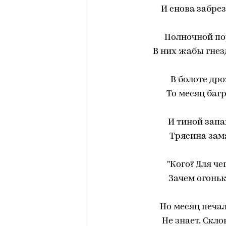
И снова забре
Полночной по
В них жабы гнезд
В болоте др
То месяц баг
И тиной запа
Трясина зама
"Кого? Для че
Зачем огоньк
Но месяц печа
Не знает. Скло