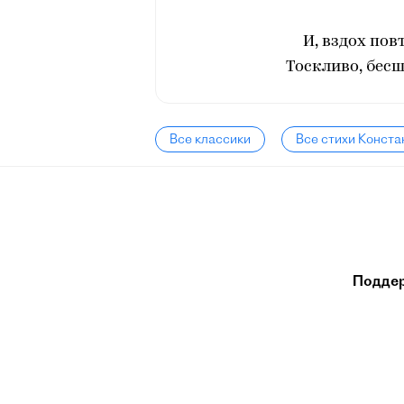
И, вздох пов
Тоскливо, бес
Все классики
Все стихи Конста
Подде