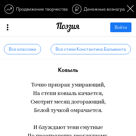
Продвижение творчества
Денежные вознагражден
Войти
Все классики
Все стихи Константина Бальмонта
Ковыль
Точно призрак умирающий,
На степи ковыль качается,
Смотрит месяц догорающий,
Белой тучкой омрачается.
И блуждают тени смутные