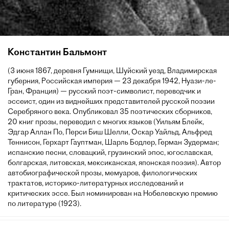
Константин Бальмонт
(3 июня 1867, деревня Гумнищи, Шуйский уезд, Владимирская
губерния, Российская империя — 23 декабря 1942, Нуази-ле-
Гран, Франция) — русский поэт-символист, переводчик и
эссеист, один из виднейших представителей русской поэзии
Серебряного века. Опубликовал 35 поэтических сборников,
20 книг прозы, переводил с многих языков (Уильям Блейк,
Эдгар Аллан По, Перси Биш Шелли, Оскар Уайльд, Альфред
Теннисон, Герхарт Гауптман, Шарль Бодлер, Герман Зудерман;
испанские песни, словацкий, грузинский эпос, югославская,
болгарская, литовская, мексиканская, японская поэзия). Автор
автобиографической прозы, мемуаров, филологических
трактатов, историко-литературных исследований и
критических эссе. Был номинирован на Нобелевскую премию
по литературе (1923).