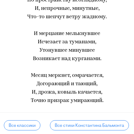
По пространству неоглядному,
И, непрочные, минутные,
Что-то шепчут ветру жадному.
И мерцание мелькнувшее
Исчезает за туманами,
Утонувшее минувшее
Возникает над курганами.
Месяц меркнет, омрачается,
Догорающий и тающий,
И, дрожа, ковыль качается,
Точно призрак умирающий.
Все классики
Все стихи Константина Бальмонта