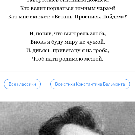
Завертелась огненным дождем.
Кто велит порваться темным чарам?
Кто мне скажет: «Встань. Проснись. Пойдем»?
И, поняв, что выгорела злоба,
Вновь я буду миру не чужой.
И, дивясь, привстану я из гроба,
Чтоб идти родимою межой.
Все классики
Все стихи Константина Бальмонта