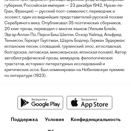
губерния, Российская империя — 23 декабря 1942, Нуази-ле-
Гран, Франция) — русский поэт-символист, переводчик и
эссеист, один из виднейших представителей русской поэзии
Серебряного века. Опубликовал 35 поэтических сборников,
20 книг прозы, переводил с многих языков (Уильям Блейк,
Эдгар Аллан По, Перси Биш Шелли, Оскар Уайльд, Альфред
Теннисон, Герхарт Гауптман, Шарль Бодлер, Герман Зудерман;
испанские песни, словацкий, грузинский эпос, югославская,
болгарская, литовская, мексиканская, японская поэзия). Автор
автобиографической прозы, мемуаров, филологических
трактатов, историко-литературных исследований и
критических эссе. Был номинирован на Нобелевскую премию
по литературе (1923).
Поддержка
Условия
Конфиденциальность